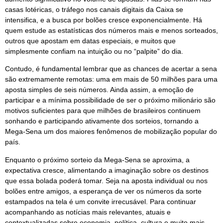
casas lotéricas, o tráfego nos canais digitais da Caixa se
intensifica, e a busca por bolões cresce exponencialmente. Há
quem estude as estatísticas dos números mais e menos sorteados,
outros que apostam em datas especiais, e muitos que
simplesmente confiam na intuição ou no “palpite” do dia.
Contudo, é fundamental lembrar que as chances de acertar a sena
são extremamente remotas: uma em mais de 50 milhões para uma
aposta simples de seis números. Ainda assim, a emoção de
participar e a mínima possibilidade de ser o próximo milionário são
motivos suficientes para que milhões de brasileiros continuem
sonhando e participando ativamente dos sorteios, tornando a
Mega-Sena um dos maiores fenômenos de mobilização popular do
país.
Enquanto o próximo sorteio da Mega-Sena se aproxima, a
expectativa cresce, alimentando a imaginação sobre os destinos
que essa bolada poderá tomar. Seja na aposta individual ou nos
bolões entre amigos, a esperança de ver os números da sorte
estampados na tela é um convite irrecusável. Para continuar
acompanhando as notícias mais relevantes, atuais e
contextualizadas sobre economia, política, cultura e muito mais,