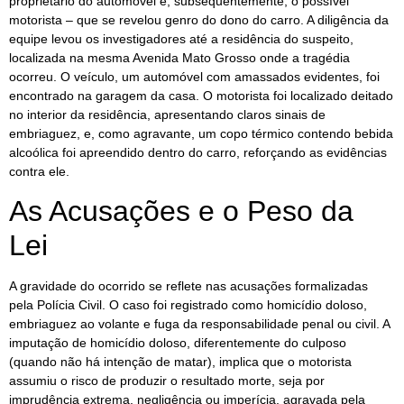
proprietário do automóvel e, subsequentemente, o possível
motorista – que se revelou genro do dono do carro. A diligência da
equipe levou os investigadores até a residência do suspeito,
localizada na mesma Avenida Mato Grosso onde a tragédia
ocorreu. O veículo, um automóvel com amassados evidentes, foi
encontrado na garagem da casa. O motorista foi localizado deitado
no interior da residência, apresentando claros sinais de
embriaguez, e, como agravante, um copo térmico contendo bebida
alcoólica foi apreendido dentro do carro, reforçando as evidências
contra ele.
As Acusações e o Peso da
Lei
A gravidade do ocorrido se reflete nas acusações formalizadas
pela Polícia Civil. O caso foi registrado como homicídio doloso,
embriaguez ao volante e fuga da responsabilidade penal ou civil. A
imputação de homicídio doloso, diferentemente do culposo
(quando não há intenção de matar), implica que o motorista
assumiu o risco de produzir o resultado morte, seja por
imprudência extrema, negligência ou imperícia, agravada pela