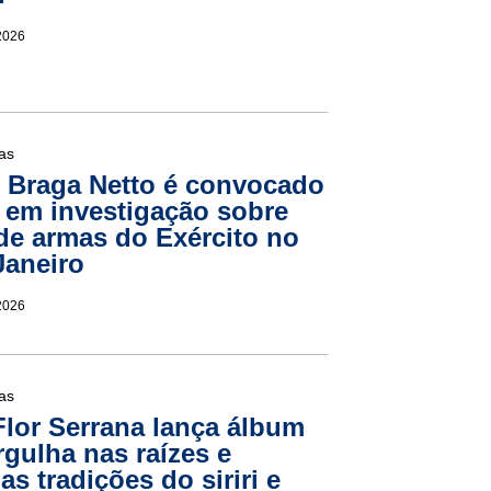
2026
ias
 Braga Netto é convocado
 em investigação sobre
de armas do Exército no
Janeiro
2026
ias
lor Serrana lança álbum
gulha nas raízes e
as tradições do siriri e