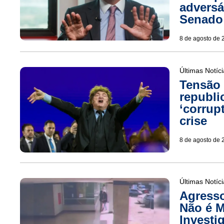
adversá
Senado
8 de agosto de 
Últimas Notíc
Tensão 
republi
‘corrup
crise
8 de agosto de 
Últimas Notíc
Agresso
Não é M
Investi