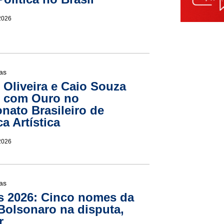
2026
ias
 Oliveira e Caio Souza
m com Ouro no
ato Brasileiro de
a Artística
2026
ias
s 2026: Cinco nomes da
 Bolsonaro na disputa,
r