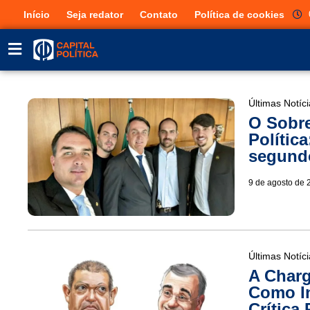
Início
Seja redator
Contato
Política de cookies
Últimas Notíc
O Sobr
Polític
segundo
9 de agosto de 
Últimas Notíc
A Charg
Como In
Crítica 