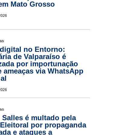
 em Mato Grosso
2026
ias
digital no Entorno:
ria de Valparaíso é
izada por importunação
e ameaças via WhatsApp
al
2026
ias
 Salles é multado pela
 Eleitoral por propaganda
ada e ataques a