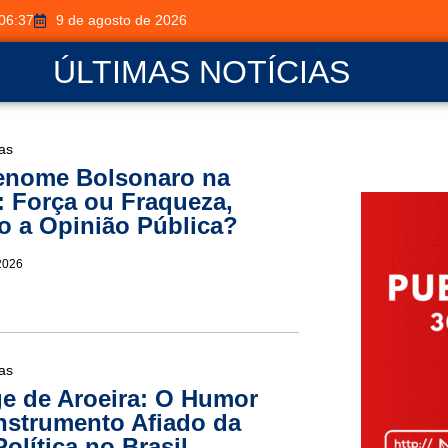
06:37
9 de agosto de 2026
ÚLTIMAS NOTÍCIAS
ias
enome Bolsonaro na
a: Força ou Fraqueza,
 a Opinião Pública?
2026
ias
e de Aroeira: O Humor
strumento Afiado da
Política no Brasil