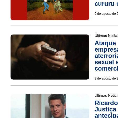
cururu
9 de agosto de 
Últimas Notíc
Ataque 
empresá
aterror
sexual 
comerci
9 de agosto de 
Últimas Notíc
Ricardo
Justiça
antecip