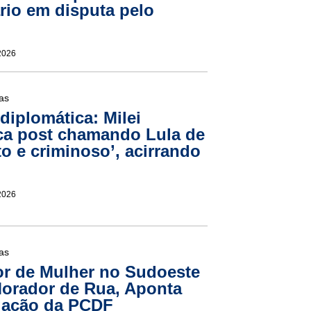
rio em disputa pelo
2026
ias
diplomática: Milei
ca post chamando Lula de
to e criminoso’, acirrando
2026
ias
r de Mulher no Sudoeste
orador de Rua, Aponta
gação da PCDF