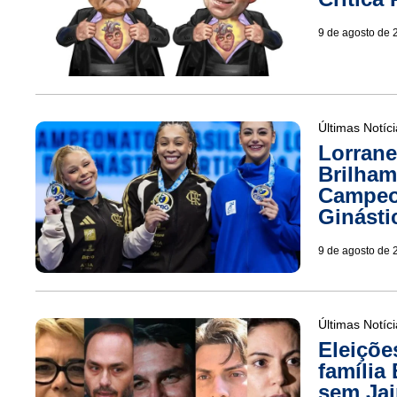
9 de agosto de 
Últimas Notíc
Lorrane
Brilha
Campeon
Ginástic
9 de agosto de 
Últimas Notíc
Eleiçõe
família
sem Jai