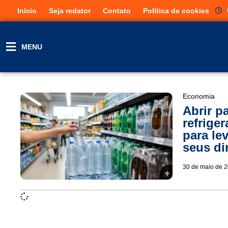
Início
Seja redator
Contato
Política de cookies
MENU
Economia
Abrir p
refrige
para le
seus dir
30 de maio de 