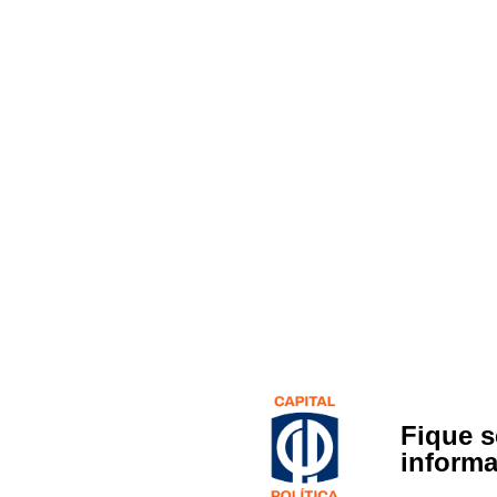
Fique 
inform