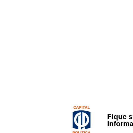
Fique 
inform