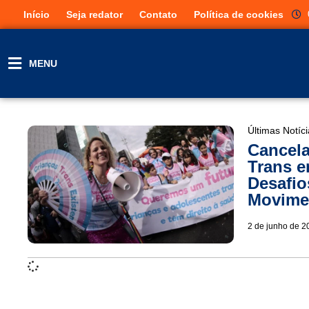
Início
Seja redator
Contato
Política de cookies
MENU
Últimas Notíc
Cancela
Trans e
Desafio
Movimen
2 de junho de 2