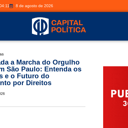
04:11
8 de agosto de 2026
ias
da a Marcha do Orgulho
m São Paulo: Entenda os
s e o Futuro do
to por Direitos
026