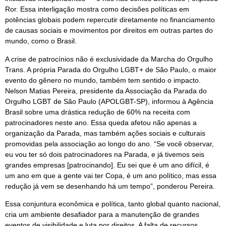
Ror. Essa interligação mostra como decisões políticas em
potências globais podem repercutir diretamente no financiamento
de causas sociais e movimentos por direitos em outras partes do
mundo, como o Brasil.
A crise de patrocínios não é exclusividade da Marcha do Orgulho
Trans. A própria Parada do Orgulho LGBT+ de São Paulo, o maior
evento do gênero no mundo, também tem sentido o impacto.
Nelson Matias Pereira, presidente da Associação da Parada do
Orgulho LGBT de São Paulo (APOLGBT-SP), informou à Agência
Brasil sobre uma drástica redução de 60% na receita com
patrocinadores neste ano. Essa queda afetou não apenas a
organização da Parada, mas também ações sociais e culturais
promovidas pela associação ao longo do ano. “Se você observar,
eu vou ter só dois patrocinadores na Parada, e já tivemos seis
grandes empresas [patrocinando]. Eu sei que é um ano difícil, é
um ano em que a gente vai ter Copa, é um ano político, mas essa
redução já vem se desenhando há um tempo”, ponderou Pereira.
Essa conjuntura econômica e política, tanto global quanto nacional,
cria um ambiente desafiador para a manutenção de grandes
eventos de visibilidade e luta por direitos. A falta de recursos