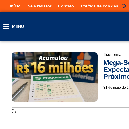
Início
Seja redator
Contato
Política de cookies
MENU
Economia
Mega-S
Expecta
Próximo
31 de maio de 