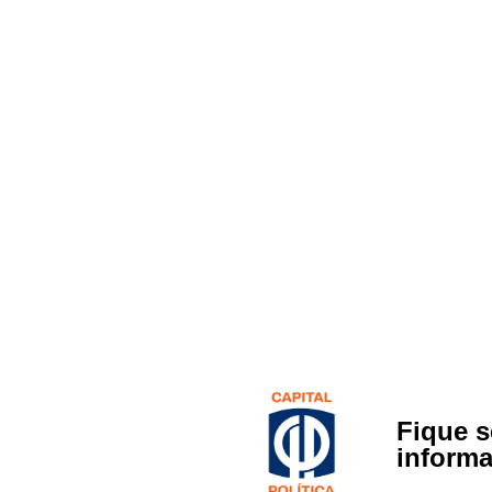
Fique 
inform