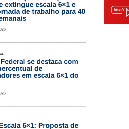
 extingue escala 6×1 e
ornada de trabalho para 40
semanais
2026
ias
o Federal se destaca com
ercentual de
adores em escala 6×1 do
2026
Escala 6×1: Proposta de