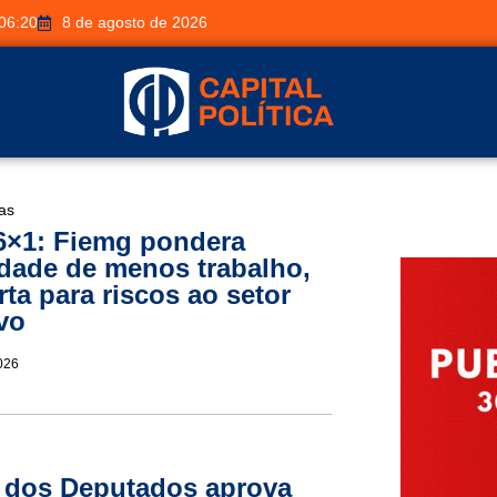
06:20
8 de agosto de 2026
ias
6×1: Fiemg pondera
idade de menos trabalho,
rta para riscos ao setor
vo
026
 dos Deputados aprova