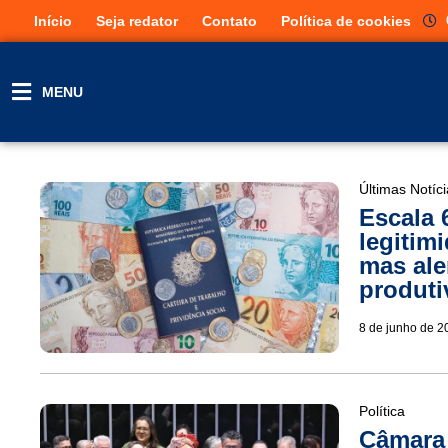
Início
Seja redator
Contato
Política de cookies
MENU
Últimas Notíc
Escala 
legitim
mas ale
produti
8 de junho de 2
Política
Câmara