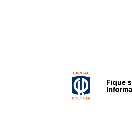
Fique 
inform