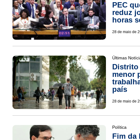
PEC que
reduz j
horas 
28 de maio de 
Últimas Notíc
Distrit
menor p
trabalh
país
28 de maio de 
Política
Fim da 