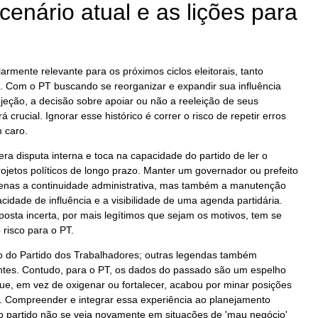
cenário atual e as lições para
larmente relevante para os próximos ciclos eleitorais, tanto
. Com o PT buscando se reorganizar e expandir sua influência
eção, a decisão sobre apoiar ou não a reeleição de seus
 crucial. Ignorar esse histórico é correr o risco de repetir erros
m caro.
ra disputa interna e toca na capacidade do partido de ler o
rojetos políticos de longo prazo. Manter um governador ou prefeito
enas a continuidade administrativa, mas também a manutenção
cidade de influência e a visibilidade de uma agenda partidária.
posta incerta, por mais legítimos que sejam os motivos, tem se
risco para o PT.
vo do Partido dos Trabalhadores; outras legendas também
tes. Contudo, para o PT, os dados do passado são um espelho
que, em vez de oxigenar ou fortalecer, acabou por minar posições
. Compreender e integrar essa experiência ao planejamento
 o partido não se veja novamente em situações de 'mau negócio'