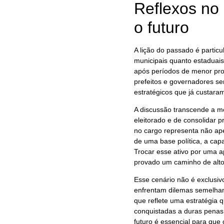
Reflexos no 
o futuro
A lição do passado é particu
municipais quanto estaduais
após períodos de menor proj
prefeitos e governadores será
estratégicos que já custara
A discussão transcende a me
eleitorado e de consolidar p
no cargo representa não ap
de uma base política, a capa
Trocar esse ativo por uma a
provado um caminho de alto 
Esse cenário não é exclusi
enfrentam dilemas semelhan
que reflete uma estratégia 
conquistadas a duras penas
futuro é essencial para que