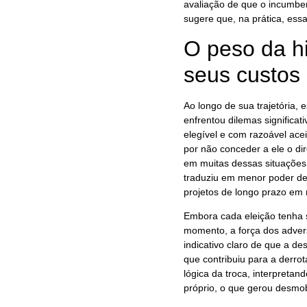
avaliação de que o incumben
sugere que, na prática, essa
O peso da hi
seus custos
Ao longo de sua trajetória,
enfrentou dilemas significa
elegível e com razoável acei
por não conceder a ele o dir
em muitas dessas situações,
traduziu em menor poder de 
projetos de longo prazo em n
Embora cada eleição tenha s
momento, a força dos advers
indicativo claro de que a d
que contribuiu para a derrot
lógica da troca, interpreta
próprio, o que gerou desmo