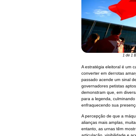
1 de 1 
A estratégia eleitoral é u
converter em derrotas amarg
passado acende um sinal de 
governadores petistas aptos
demonstram que, em diversa
para a legenda, culminando 
enfraquecendo sua presença
A percepção de que a máquin
alianças mais amplas, muita
entanto, as urnas têm most
articulação, visibilidade e a