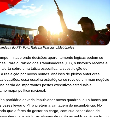
Bandeira do PT - Foto: Rafaela Felicciano/Metrópoles
m campo minado onde decisões aparentemente lógicas podem se
as. Para o Partido dos Trabalhadores (PT), o histórico recente e
alerta sobre uma tática específica: a substituição de
 à reeleição por novos nomes. Análises de pleitos anteriores
s ocasiões, essa escolha estratégica se revelou um mau negócio
na perda de importantes postos executivos estaduais e
 no mapa político nacional.
a partidária deveria impulsionar novos quadros, ou a busca por
s vezes levou o PT a preterir a vantagem da incumbência. No
rado que a força do gestor no cargo, com sua capacidade de
cesso direto aos eleitores através de políticas públicas, é um trunfo