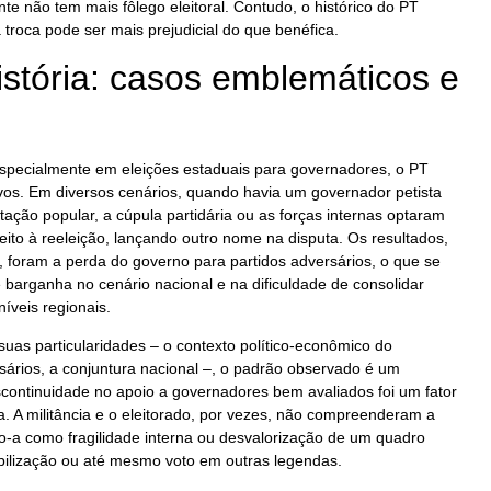
te não tem mais fôlego eleitoral. Contudo, o histórico do PT
 troca pode ser mais prejudicial do que benéfica.
stória: casos emblemáticos e
 especialmente em eleições estaduais para governadores, o PT
tivos. Em diversos cenários, quando havia um governador petista
tação popular, a cúpula partidária ou as forças internas optaram
eito à reeleição, lançando outro nome na disputa. Os resultados,
 foram a perda do governo para partidos adversários, o que se
barganha no cenário nacional e na dificuldade de consolidar
íveis regionais.
uas particularidades – o contexto político-econômico do
ários, a conjuntura nacional –, o padrão observado é um
escontinuidade no apoio a governadores bem avaliados foi um fator
a. A militância e o eleitorado, por vezes, não compreenderam a
ndo-a como fragilidade interna ou desvalorização de um quadro
bilização ou até mesmo voto em outras legendas.