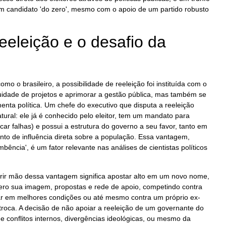
 um candidato 'do zero', mesmo com o apoio de um partido robusto
reeleição e o desafio da
o o brasileiro, a possibilidade de reeleição foi instituída com o
inuidade de projetos e aprimorar a gestão pública, mas também se
nta política. Um chefe do executivo que disputa a reeleição
ral: ele já é conhecido pelo eleitor, tem um mandato para
ficar falhas) e possui a estrutura do governo a seu favor, tanto em
to de influência direta sobre a população. Essa vantagem,
bência', é um fator relevante nas análises de cientistas políticos
brir mão dessa vantagem significa apostar alto em um novo nome,
zero sua imagem, propostas e rede de apoio, competindo contra
r em melhores condições ou até mesmo contra um próprio ex-
 troca. A decisão de não apoiar a reeleição de um governante do
de conflitos internos, divergências ideológicas, ou mesmo da