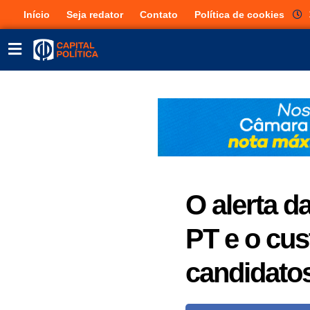
Início
Seja redator
Contato
Política de cookies
O alerta d
PT e o cust
candidatos