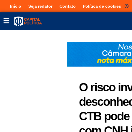
Início
Seja redator
Contato
Política de cookies
O risco in
desconhec
CTB pode l
com CNH i