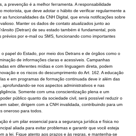
os, a prevenção é a melhor ferramenta. A responsabilidade
io motorista, que deve adotar o hábito de verificar regularmente a
r as funcionalidades da CNH Digital, que envia notificações sobre
valioso. Manter os dados de contato atualizados junto ao
rânsito (Detran) de seu estado também é fundamental, pois
s prévios por e-mail ou SMS, funcionando como importantes
al, o papel do Estado, por meio dos Detrans e de órgãos como o
seminação de informações claras e acessíveis. Campanhas
ladas em diferentes mídias e com linguagem direta, podem
enovação e os riscos do descumprimento do Art. 162. A educação
colas e em programas de formação continuada deve ir além das
o, aprofundando-se nos aspectos administrativos e nas
gligência. Somente com uma conscientização plena e um
poder público quanto da sociedade civil, será possível reduzir o
sem saber, dirigem com a CNH invalidada, contribuindo para um
s oneroso para todos.
o é um pilar essencial para a segurança jurídica e física no
rincipal aliada para evitar problemas e garantir que você esteja
 a lei. Fique atento aos prazos e às regras, e mantenha-se