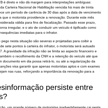
CTB é direto e não dá margem para interpretações ambíguas:
e da Carteira Nacional de Habilitação vencida há mais de trinta
elece um período de carência de 30 dias após a data de vencimento
 que o motorista providencie a renovação. Durante este mês
siderada válida para fins de fiscalização. Passado esse prazo,
torna irregular, e o ato de conduzir um veículo é tipificado como
nsequências imediatas para o infrator.
pego nesta situação são severas e projetadas para coibir a
de sete pontos à carteira do infrator, o motorista será autuado
 A gravidade da infração não se limita ao aspecto financeiro e
também o recolhimento da CNH e a retenção do veículo até que
m documento em dia possa retirá-lo, ou até a regularização da
 sanções visa garantir que apenas motoristas aptos e com exames
ejam nas ruas, reforçando a importância da renovação para a
sinformação persiste entre
s?
ação, um grande número de motoristas inadvertidamente cai nesta