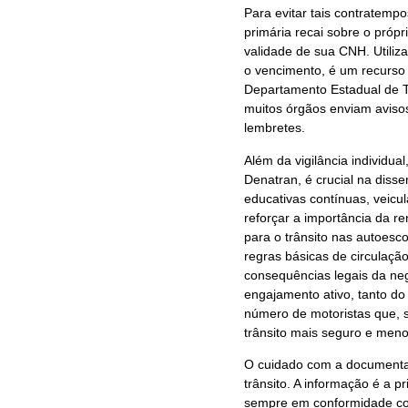
Para evitar tais contratemp
primária recai sobre o própr
validade de sua CNH. Utiliza
o vencimento, é um recurso 
Departamento Estadual de T
muitos órgãos enviam aviso
lembretes.
Além da vigilância individu
Denatran, é crucial na dis
educativas contínuas, veicu
reforçar a importância da r
para o trânsito nas autoes
regras básicas de circulaçã
consequências legais da ne
engajamento ativo, tanto do 
número de motoristas que, 
trânsito mais seguro e meno
O cuidado com a documentaçã
trânsito. A informação é a p
sempre em conformidade com