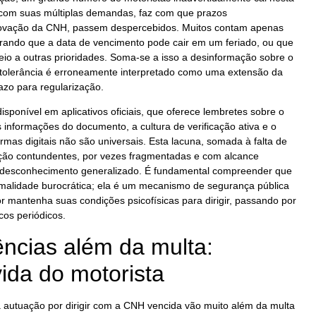
 com suas múltiplas demandas, faz com que prazos
enovação da CNH, passem despercebidos. Muitos contam apenas
ando que a data de vencimento pode cair em um feriado, ou que
io a outras prioridades. Soma-se a isso a desinformação sobre o
e tolerância é erroneamente interpretado como uma extensão da
azo para regularização.
sponível em aplicativos oficiais, que oferece lembretes sobre o
 informações do documento, a cultura de verificação ativa e o
mas digitais não são universais. Esta lacuna, somada à falta de
ção contundentes, por vezes fragmentadas e com alcance
de desconhecimento generalizado. É fundamental compreender que
malidade burocrática; ela é um mecanismo de segurança pública
 mantenha suas condições psicofísicas para dirigir, passando por
os periódicos.
ncias além da multa:
ida do motorista
utuação por dirigir com a CNH vencida vão muito além da multa