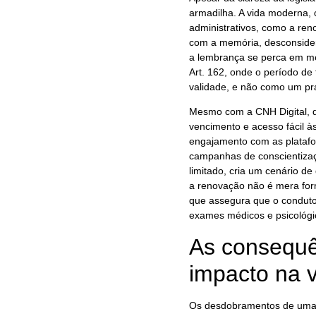
armadilha. A vida moderna,
administrativos, como a r
com a memória, desconsider
a lembrança se perca em me
Art. 162, onde o período d
validade, e não como um pr
Mesmo com a CNH Digital, di
vencimento e acesso fácil às
engajamento com as platafor
campanhas de conscientiza
limitado, cria um cenário 
a renovação não é mera for
que assegura que o condutor
exames médicos e psicológic
As consequê
impacto na v
Os desdobramentos de uma a