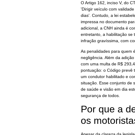
O Artigo 162, inciso V, do 
'Dirigir veículo com validad
dias'. Contudo, a lei estab
impressa no documento para
adicional, a CNH ainda é con
entretanto, a habilitação se 
infração gravíssima, com co
As penalidades para quem é 
negligência. Além da adição 
com uma multa de R$ 293,47.
pontuação: o Código prevê 
um condutor habilitado e co
situação. Esse conjunto de
de saúde e visão em dia est
segurança de todos.
Por que a de
os motorista
Apesar da clareza da legisl