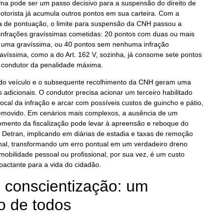
sima pode ser um passo decisivo para a suspensão do direito de
motorista já acumula outros pontos em sua carteira. Com a
 de pontuação, o limite para suspensão da CNH passou a
 infrações gravíssimas cometidas: 20 pontos com duas ou mais
 uma gravíssima, ou 40 pontos sem nenhuma infração
avíssima, como a do Art. 162 V, sozinha, já consome sete pontos
o condutor da penalidade máxima.
 do veículo e o subsequente recolhimento da CNH geram uma
s adicionais. O condutor precisa acionar um terceiro habilitado
local da infração e arcar com possíveis custos de guincho e pátio,
 removido. Em cenários mais complexos, a ausência de um
omento da fiscalização pode levar à apreensão e reboque do
 Detran, implicando em diárias de estadia e taxas de remoção
nal, transformando um erro pontual em um verdadeiro dreno
 mobilidade pessoal ou profissional, por sua vez, é um custo
mpactante para a vida do cidadão.
 conscientização: um
 de todos