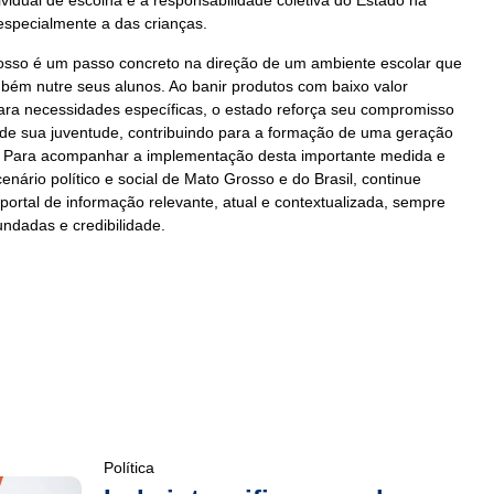
ividual de escolha e a responsabilidade coletiva do Estado na
especialmente a das crianças.
osso é um passo concreto na direção de um ambiente escolar que
ém nutre seus alunos. Ao banir produtos com baixo valor
 para necessidades específicas, o estado reforça seu compromisso
de sua juventude, contribuindo para a formação de uma geração
. Para acompanhar a implementação desta importante medida e
nário político e social de Mato Grosso e do Brasil, continue
u portal de informação relevante, atual e contextualizada, sempre
ndadas e credibilidade.
Política