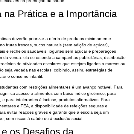
es eficazes na promoção da saúde.
na Prática e a Importância
tinas deverão priorizar a oferta de produtos minimamente
mo frutas frescas, sucos naturais (sem adição de açúcar),
ais e recheios saudáveis, iogurtes sem açúcar e preparações
ém da venda: ela se estende a campanhas publicitárias, distribuição
rocínios de atividades escolares que estejam ligados a marcas ou
ão seja vedada nas escolas, coibindo, assim, estratégias de
iar o consumo infantil.
studantes com restrições alimentares é um avanço notável. Para
significa acesso a alimentos com baixo índice glicêmico; para
 e para intolerantes à lactose, produtos alternativos. Para
mentares e TEA, a disponibilidade de refeições seguras e
a evitar reações graves e garantir que a escola seja um
vo, sem riscos à saúde ou à exclusão social.
 e os Desafios da