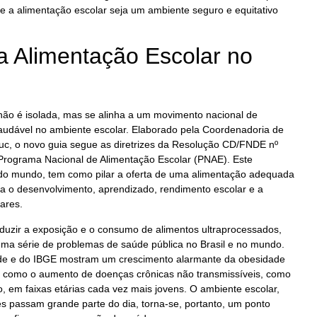
ue a alimentação escolar seja um ambiente seguro e equitativo
a Alimentação Escolar no
 não é isolada, mas se alinha a um movimento nacional de
udável no ambiente escolar. Elaborado pela Coordenadoria de
uc, o novo guia segue as diretrizes da Resolução CD/FNDE nº
Programa Nacional de Alimentação Escolar (PNAE). Este
do mundo, tem como pilar a oferta de uma alimentação adequada
ra o desenvolvimento, aprendizado, rendimento escolar e a
ares.
reduzir a exposição e o consumo de alimentos ultraprocessados,
uma série de problemas de saúde pública no Brasil e no mundo.
úde e do IBGE mostram um crescimento alarmante da obesidade
em como o aumento de doenças crônicas não transmissíveis, como
o, em faixas etárias cada vez mais jovens. O ambiente escolar,
s passam grande parte do dia, torna-se, portanto, um ponto