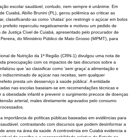
tação escolar saudável, contudo, nem sempre é unânime. Em
de Cuiabá, Abílio Brunini (PL), gerou polêmica ao criticar as
r, classificando-as como 'chatas' por restringir o açúcar em bolos
o prefeito repercutiu negativamente e motivou um pedido de
a de Justiça Cível de Cuiabá, apresentado pelo procurador de
 Pereira, do Ministério Público de Mato Grosso (MPMT), para
ional de Nutrição da 1ª Região (CRN-1) divulgou uma nota de
nda preocupação com os impactos de tais discursos sobre a
nfatizou que 'ao classificar como ‘sem graça’ a alimentação e
 indiscriminado de açúcar nas receitas, sem qualquer
efeito presta um desserviço à saúde pública'. A entidade
otadas nas escolas baseiam-se em recomendações técnicas e
er a obesidade infantil e prevenir o surgimento precoce de doenças
rtensão arterial, males diretamente agravados pelo consumo
processados.
a importância de políticas públicas baseadas em evidências para
saudável, contrastando com discursos que podem desinformar a
de anos na área da saúde. A controvérsia em Cuiabá evidencia a