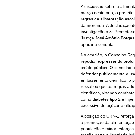
A discussão sobre a alimen
março deste ano, o prefeito 
regras de alimentação escola
da merenda. A declaração d
investigação à 8ª Promotori
Justiça José Antônio Borges
apurar a conduta.
Na ocasião, o Conselho Reg
repúdio, expressando profu
saúde pública. O conselho e
defender publicamente o uso
embasamento científico, o pr
ressaltou que as regras ad
científicas, visando combat
como diabetes tipo 2 e hipe
excessivo de açúcar e ultra
A posição do CRN-1 reforça 
a promoção da alimentação 
população e minar esforços 