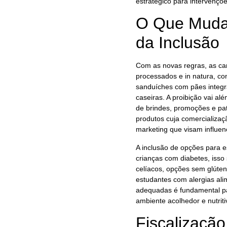
estratégico para intervençõ
O Que Muda 
da Inclusão
Com as novas regras, as can
processados e in natura, co
sanduíches com pães integr
caseiras. A proibição vai al
de brindes, promoções e pat
produtos cuja comercializaç
marketing que visam influenc
A inclusão de opções para e
crianças com diabetes, isso 
celíacos, opções sem glúten;
estudantes com alergias ali
adequadas é fundamental par
ambiente acolhedor e nutriti
Fiscalização