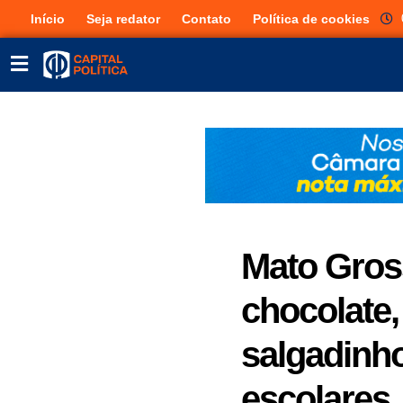
Início
Seja redator
Contato
Política de cookies
Mato Gros
chocolate,
salgadinho
escolares