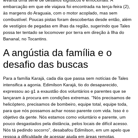
levanta uma série de desafios logísticos e emocionais. A
embarcação em que ele viajava foi encontrada na terça-feira (2),
às margens do Araguaia, com o motor acoplado, mas sem
combustível. Poucas pistas foram descobertas desde então, além
de vestígios de pegadas em ilhas da região, sugerindo que Tales
possa ter tentado se locomover por terra em direção à Ilha do
Bananal, no Tocantins.
A angústia da família e o
desafio das buscas
Para a família Karajá, cada dia que passa sem notícias de Tales
intensifica a agonia. Edimilson Karajá, tio do desaparecido,
expressou ao g1 a exaustão dos voluntários e parentes que se
lançaram à procura em condições extremas. “Nós precisamos de
helicóptero, precisamos de bombeiro, equipe total, equipe toda,
para que nós possamos achar nosso parente com vida. Isso é o
objetivo da gente. Nós estamos como voluntário e parente, um
pouco desgastados pela distância, pelos locais de difícil acesso.
Nós tá pedindo socorro”, desabafou Edimilson, em um apelo que
ressoa a dificuldade de acessar ajuda em áreas remotas.