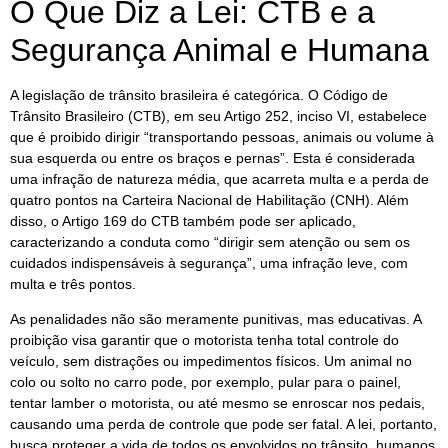
O Que Diz a Lei: CTB e a
Segurança Animal e Humana
A legislação de trânsito brasileira é categórica. O Código de
Trânsito Brasileiro (CTB), em seu Artigo 252, inciso VI, estabelece
que é proibido dirigir “transportando pessoas, animais ou volume à
sua esquerda ou entre os braços e pernas”. Esta é considerada
uma infração de natureza média, que acarreta multa e a perda de
quatro pontos na Carteira Nacional de Habilitação (CNH). Além
disso, o Artigo 169 do CTB também pode ser aplicado,
caracterizando a conduta como “dirigir sem atenção ou sem os
cuidados indispensáveis à segurança”, uma infração leve, com
multa e três pontos.
As penalidades não são meramente punitivas, mas educativas. A
proibição visa garantir que o motorista tenha total controle do
veículo, sem distrações ou impedimentos físicos. Um animal no
colo ou solto no carro pode, por exemplo, pular para o painel,
tentar lamber o motorista, ou até mesmo se enroscar nos pedais,
causando uma perda de controle que pode ser fatal. A lei, portanto,
busca proteger a vida de todos os envolvidos no trânsito, humanos