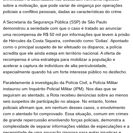
sobre a motivação, que pode variar de vingança por operações
policiais a conflitos pessoais, dadas as características do crime.
A Secretaria da Segurança Pública (SSP) de São Paulo
demonstrou a seriedade com que o caso é tratado ao anunciar
uma recompensa de R$ 50 mil por informações que levem à prisão
de Hércules da Costa Siqueira, conhecido como 'Golias'. Apontado
como o principal suspeito de ter efetuado os disparos, a polícia
acredita que ele ainda esteja em território nacional. A oferta de
recompensa é uma estratégia para mobilizar a população e
acelerar a captura de indivíduos de alta periculosidade,
especialmente quando há um forte interesse público no desfecho.
Paralelamente à investigação da Polícia Civil, a Polícia Militar
instaurou um Inquérito Policial Militar (IPM). Nos dias que se
seguiram ao atentado, a Rota recebeu denúncias sobre ao menos
seis suspeitos de participação no ataque. No entanto, fontes
policiais afirmam que, em nenhum desses casos, o envolvimento
com o atentado foi comprovado. Essa situação, comum em crimes
de grande repercussão envolvendo forças policiais, demonstra a
complexidade de separar informações válidas de especulações e a
necessidade de uma apuração rigorosa para evitar injustiças e