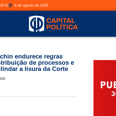
08:41
6 de agosto de 2026
chin endurece regras
stribuição de processos e
lindar a lisura da Corte
2026