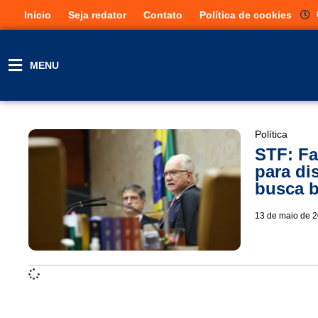
Início
Seja redator
Contato
Política de cookies
MENU
Política
STF: Fa
para di
busca b
13 de maio de 