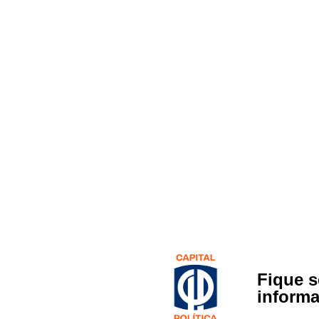
Fique 
inform