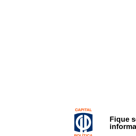
Fique 
inform