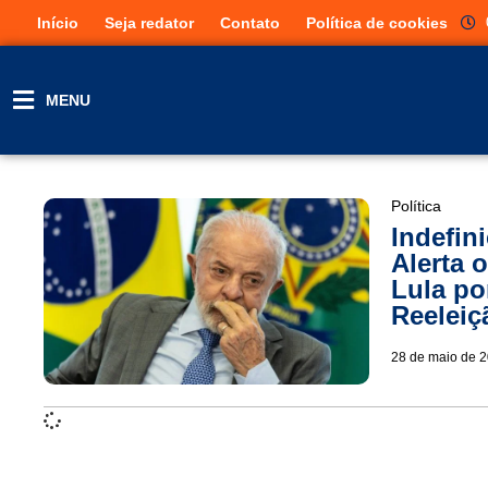
Início
Seja redator
Contato
Política de cookies
MENU
Política
Indefin
Alerta 
Lula po
Reeleiç
28 de maio de 