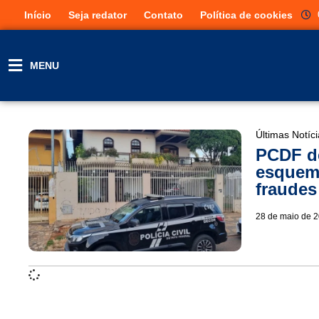
Início
Seja redator
Contato
Política de cookies
MENU
Últimas Notíc
PCDF de
esquema
fraude
28 de maio de 