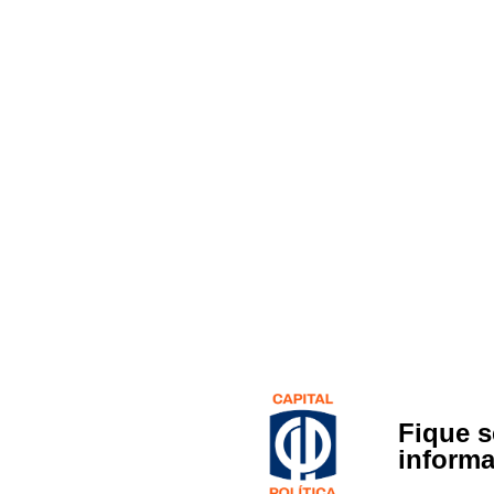
Fique 
inform