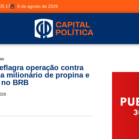
05:17
6 de agosto de 2026
ias
flagra operação contra
 milionário de propina e
s no BRB
2026