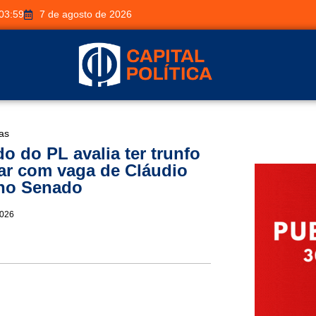
03:59
7 de agosto de 2026
ias
o do PL avalia ter trunfo
car com vaga de Cláudio
 no Senado
2026