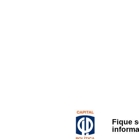
Fique 
inform