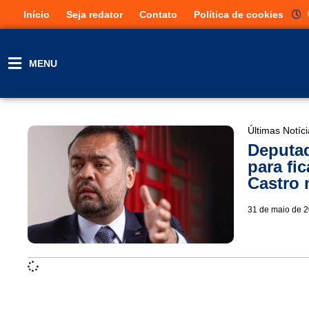
Início
Seja redator
Contato
Política de cookies
MENU
Últimas Notíc
Deputad
para fi
Castro
31 de maio de 