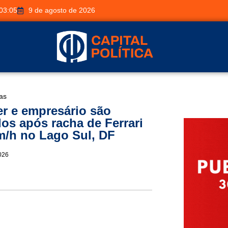
03:05
9 de agosto de 2026
ias
r e empresário são
dos após racha de Ferrari
m/h no Lago Sul, DF
026