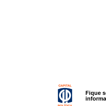
Fique 
inform