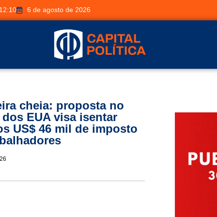
12:10
6 de agosto de 2026
eira cheia: proposta no
dos EUA visa isentar
os US$ 46 mil de imposto
abalhadores
026