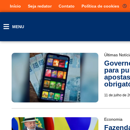
Início
Seja redator
Contato
Política de cookies
MENU
Últimas Notíc
Governo
para pu
apostas
obrigat
11 de julho de 
Economia
Fazenda