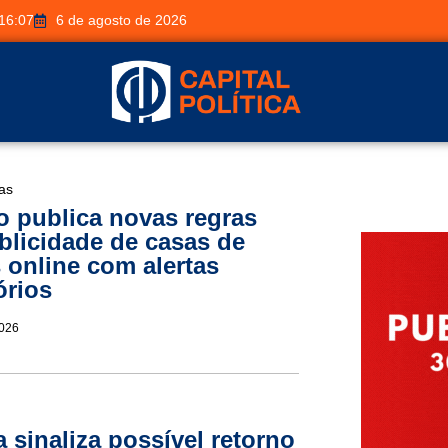
16:07
6 de agosto de 2026
ias
 publica novas regras
blicidade de casas de
 online com alertas
órios
2026
 sinaliza possível retorno