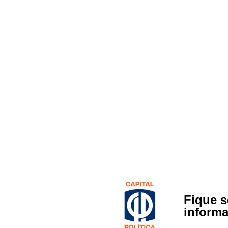
Fique 
inform