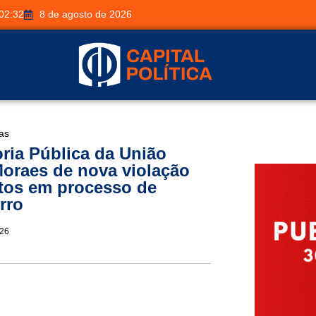
02:32
8 de agosto de 2026
ias
ria Pública da União
oraes de nova violação
itos em processo de
rro
026