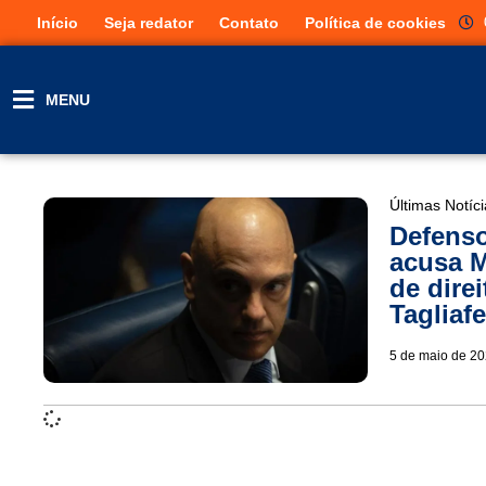
Início
Seja redator
Contato
Política de cookies
MENU
Últimas Notíc
Defenso
acusa M
de dire
Tagliafe
5 de maio de 2