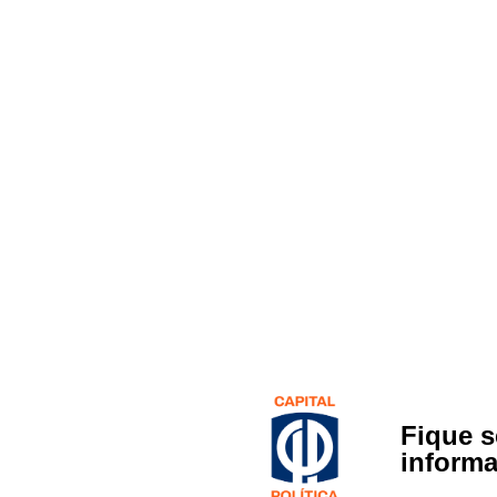
Fique 
inform