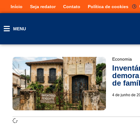
Início
Seja redator
Contato
Política de cookies
MENU
Economia
Inventá
demora 
de famíl
4 de junho de 2