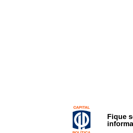
Fique 
inform