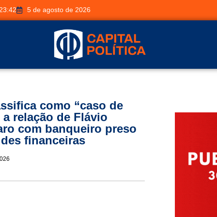
23:42
5 de agosto de 2026
assifica como “caso de
 a relação de Flávio
aro com banqueiro preso
udes financeiras
2026