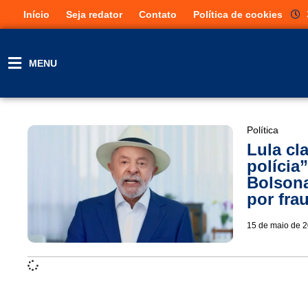
Início
Seja redator
Contato
Política de cookies
MENU
Política
Lula cl
polícia”
Bolson
por fra
15 de maio de 