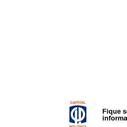
Fique 
inform