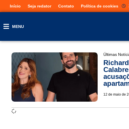
Início
Seja redator
Contato
Política de cookies
MENU
Últimas Notíc
Richard
Calabre
acusaç
apartam
12 de maio de 