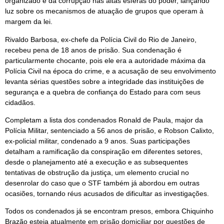
organizado e da corrupção nas altas esferas do poder, lançando
luz sobre os mecanismos de atuação de grupos que operam à
margem da lei.
Rivaldo Barbosa, ex-chefe da Polícia Civil do Rio de Janeiro,
recebeu pena de 18 anos de prisão. Sua condenação é
particularmente chocante, pois ele era a autoridade máxima da
Polícia Civil na época do crime, e a acusação de seu envolvimento
levanta sérias questões sobre a integridade das instituições de
segurança e a quebra de confiança do Estado para com seus
cidadãos.
Completam a lista dos condenados Ronald de Paula, major da
Polícia Militar, sentenciado a 56 anos de prisão, e Robson Calixto,
ex-policial militar, condenado a 9 anos. Suas participações
detalham a ramificação da conspiração em diferentes setores,
desde o planejamento até a execução e as subsequentes
tentativas de obstrução da justiça, um elemento crucial no
desenrolar do caso que o STF também já abordou em outras
ocasiões, tornando réus acusados de dificultar as investigações.
Todos os condenados já se encontram presos, embora Chiquinho
Brazão esteja atualmente em prisão domiciliar por questões de