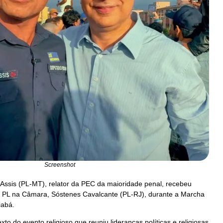
Screenshot
Assis (PL-MT), relator da PEC da maioridade penal, recebeu
do PL na Câmara, Sóstenes Cavalcante (PL-RJ), durante a Marcha
iabá.
to do evento religioso que reuniu lideranças políticas e religiosas