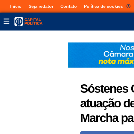
Início
Seja redator
Contato
Política de cookies
Sóstenes C
atuação de
Marcha pa