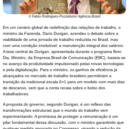
© Fabio Rodrigues-Pozzebom/ Agência Brasil
Em um cenário global de redefinição das relações de trabalho, o
ministro da Fazenda, Dario Durigan, acendeu o debate sobre a
viabilidade de uma jornada de trabalho reduzida no Brasil, mas
com uma condição irredutível: a manutenção integral dos salários.
A tese central de Durigan, apresentada durante o programa Bom
Dia, Ministro, da Empresa Brasil de Comunicação (EBC), baseia-se
no avanço da produtividade impulsionado pelas novas tecnologias
e pela digitalização. Para o ministro, os ganhos de eficiência já
alcançados no mercado de trabalho brasileiro permitiriam a
transição da tradicional escala 6×1 para um modelo com mais dias
de descanso, sem que a conta recaia sobre o bolso dos
trabalhadores.
A proposta do governo, segundo Durigan, é um reflexo das
transformações estruturais que o mundo do trabalho vem
experimentando. A promessa de proteger a remuneração é um
pilar fundamental dessa discussão, com o ministro garantindo que
qualquer medida aprovada no Congresso, visando a redução da