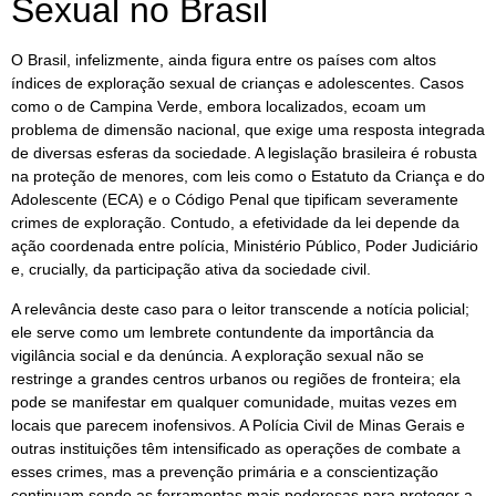
Sexual no Brasil
O Brasil, infelizmente, ainda figura entre os países com altos
índices de exploração sexual de crianças e adolescentes. Casos
como o de Campina Verde, embora localizados, ecoam um
problema de dimensão nacional, que exige uma resposta integrada
de diversas esferas da sociedade. A legislação brasileira é robusta
na proteção de menores, com leis como o Estatuto da Criança e do
Adolescente (ECA) e o Código Penal que tipificam severamente
crimes de exploração. Contudo, a efetividade da lei depende da
ação coordenada entre polícia, Ministério Público, Poder Judiciário
e, crucially, da participação ativa da sociedade civil.
A relevância deste caso para o leitor transcende a notícia policial;
ele serve como um lembrete contundente da importância da
vigilância social e da denúncia. A exploração sexual não se
restringe a grandes centros urbanos ou regiões de fronteira; ela
pode se manifestar em qualquer comunidade, muitas vezes em
locais que parecem inofensivos. A Polícia Civil de Minas Gerais e
outras instituições têm intensificado as operações de combate a
esses crimes, mas a prevenção primária e a conscientização
continuam sendo as ferramentas mais poderosas para proteger a