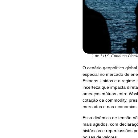
1 de 1 U.S. Conducts Block
O cenário geopolítico globa
especial no mercado de ener
Estados Unidos e o regime i
incerteza que impacta diret
ameaças mútuas entre Washin
cotação da commodity, pres
mercados e nas economias 
Essa dinâmica de tensão nã
mais agudos, com declaraç
históricas e repercussões p
bolsas de valores.