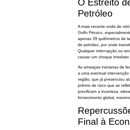
O Estreito d
Petróleo
A mais recente onda de retór
Golfo Pérsico, especialment
apenas 39 quilômetros de lar
de petróleo, por onde trans
Qualquer interrupção ou ame
causar um choque imediato 
As ameaças iranianas de fe
a uma eventual intervenção m
região, que já presenciou a
prêmio de risco que se refle
precificam a incerteza, ele
fornecimento global, mesmo
Repercussõe
Final à Eco