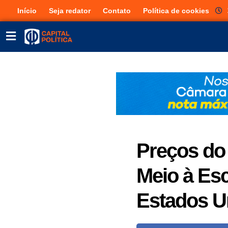
Início
Seja redator
Contato
Política de cookies
Preços do
Meio à Es
Estados Un