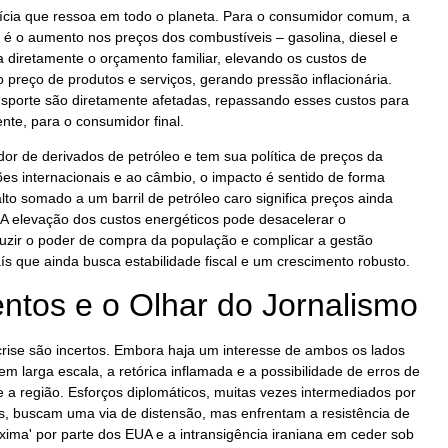
tícia que ressoa em todo o planeta. Para o consumidor comum, a
é o aumento nos preços dos combustíveis – gasolina, diesel e
a diretamente o orçamento familiar, elevando os custos de
o preço de produtos e serviços, gerando pressão inflacionária.
nsporte são diretamente afetadas, repassando esses custos para
ente, para o consumidor final.
dor de derivados de petróleo e tem sua política de preços da
ões internacionais e ao câmbio, o impacto é sentido de forma
lto somado a um barril de petróleo caro significa preços ainda
A elevação dos custos energéticos pode desacelerar o
uzir o poder de compra da população e complicar a gestão
 que ainda busca estabilidade fiscal e um crescimento robusto.
tos e o Olhar do Jornalismo
ise são incertos. Embora haja um interesse de ambos os lados
 em larga escala, a retórica inflamada e a possibilidade de erros de
 a região. Esforços diplomáticos, muitas vezes intermediados por
s, buscam uma via de distensão, mas enfrentam a resistência de
xima' por parte dos EUA e a intransigência iraniana em ceder sob