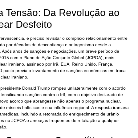
a Tensão: Da Revolução ao
ear Desfeito
ervescência, é preciso revisitar o complexo relacionamento entre
ado por décadas de desconfiança e antagonismo desde a
. Após anos de sanções e negociações, um breve período de
 2015 com o Plano de Ação Conjunto Global (JCPOA), mais
ar iraniano, assinado por Irã, EUA, Reino Unido, França,
O pacto previa o levantamento de sanções econômicas em troca
clear iraniano.
 presidente Donald Trump rompeu unilateralmente com o acordo
ntensificando sanções contra o Irã, com o objetivo declarado de
 novo acordo que abrangesse não apenas o programa nuclear,
mísseis balísticos e sua influência regional. A resposta iraniana
amedidas, incluindo a retomada do enriquecimento de urânio
dos no JCPOA e ameaças frequentes de retaliação a qualquer
são.