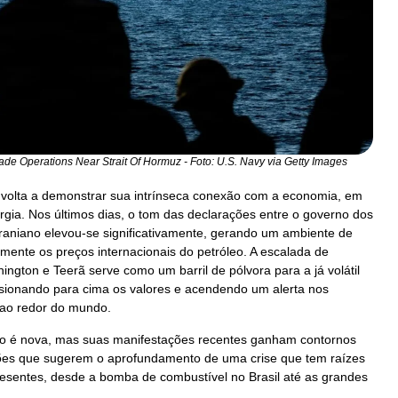
ade Operations Near Strait Of Hormuz - Foto: U.S. Navy via Getty Images
l volta a demonstrar sua intrínseca conexão com a economia, em
gia. Nos últimos dias, o tom das declarações entre o governo dos
raniano elevou-se significativamente, gerando um ambiente de
amente os preços internacionais do petróleo. A escalada de
gton e Teerã serve como um barril de pólvora para a já volátil
sionando para cima os valores e acendendo um alerta nos
ao redor do mundo.
o é nova, mas suas manifestações recentes ganham contornos
ões que sugerem o aprofundamento de uma crise que tem raízes
resentes, desde a bomba de combustível no Brasil até as grandes