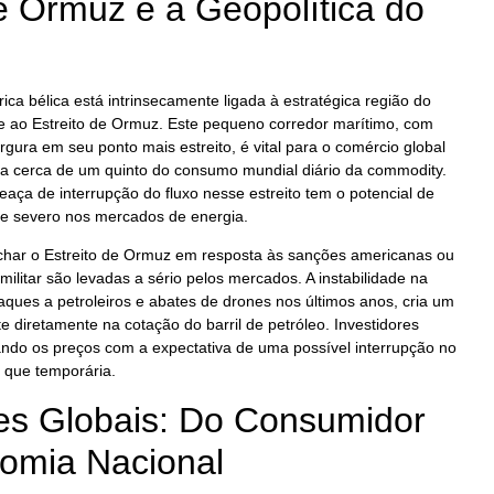
e Ormuz e a Geopolítica do
ica bélica está intrinsecamente ligada à estratégica região do
e ao Estreito de Ormuz. Este pequeno corredor marítimo, com
gura em seu ponto mais estreito, é vital para o comércio global
ita cerca de um quinto do consumo mundial diário da commodity.
aça de interrupção do fluxo nesse estreito tem o potencial de
e severo nos mercados de energia.
char o Estreito de Ormuz em resposta às sanções americanas ou
ilitar são levadas a sério pelos mercados. A instabilidade na
taques a petroleiros e abates de drones nos últimos anos, cria um
te diretamente na cotação do barril de petróleo. Investidores
vando os preços com a expectativa de uma possível interrupção no
 que temporária.
s Globais: Do Consumidor
nomia Nacional