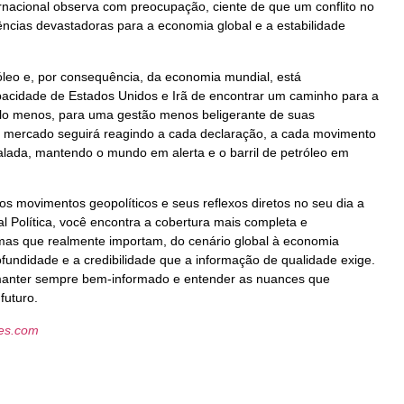
rnacional observa com preocupação, ciente de que um conflito no
ências devastadoras para a economia global e a estabilidade
óleo e, por consequência, da economia mundial, está
pacidade de Estados Unidos e Irã de encontrar um caminho para a
pelo menos, para uma gestão menos beligerante de suas
 o mercado seguirá reagindo a cada declaração, a cada movimento
scalada, mantendo o mundo em alerta e o barril de petróleo em
 movimentos geopolíticos e seus reflexos diretos no seu dia a
al Política, você encontra a cobertura mais completa e
emas que realmente importam, do cenário global à economia
ofundidade e a credibilidade que a informação de qualidade exige.
manter sempre bem-informado e entender as nuances que
futuro.
les.com