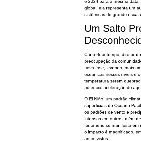
e 2024 para a mesma data. E
global, ela representa um a
sistêmicas de grande escala
Um Salto P
Desconheci
Carlo Buontempo, diretor d
preocupação da comunidade c
nova fase, levando, mais um
oceânicas nesses níveis e o
temperatura serem quebrado
potencial aceleração do aq
O El Niño, um padrão climát
superficiais do Oceano Pacíf
os padrões de vento e preci
intensas em outras, além d
fenômeno se manifesta em u
o impacto é magnificado, em
antes vistos.