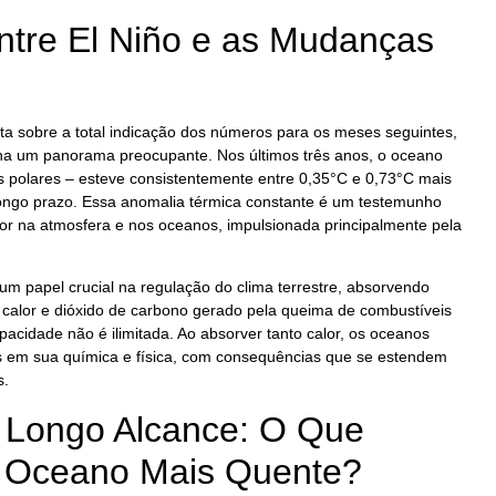
Entre El Niño e as Mudanças
sta sobre a total indicação dos números para os meses seguintes,
nha um panorama preocupante. Nos últimos três anos, o oceano
es polares – esteve consistentemente entre 0,35°C e 0,73°C mais
ongo prazo. Essa anomalia térmica constante é um testemunho
or na atmosfera e nos oceanos, impulsionada principalmente pela
papel crucial na regulação do clima terrestre, absorvendo
 calor e dióxido de carbono gerado pela queima de combustíveis
pacidade não é ilimitada. Ao absorver tanto calor, os oceanos
s em sua química e física, com consequências que se estendem
s.
 Longo Alcance: O Que
m Oceano Mais Quente?