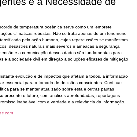
gentes e a Necessidade de
ecorde de temperatura oceânica serve como um lembrete
 ações climáticas robustas. Não se trata apenas de um fenômeno
ntensificada pela ação humana, cujas repercussões se manifestam
icos, desastres naturais mais severos e ameaças à segurança
preensão e a comunicação desses dados são fundamentais para
s e a sociedade civil em direção a soluções eficazes de mitigação
nstante evolução e de impactos que afetam a todos, a informação
lar essencial para a tomada de decisões conscientes. Continue
tica para se manter atualizado sobre esta e outras pautas
o presente e futuro, com análises aprofundadas, reportagens
romisso inabalável com a verdade e a relevância da informação.
les.com