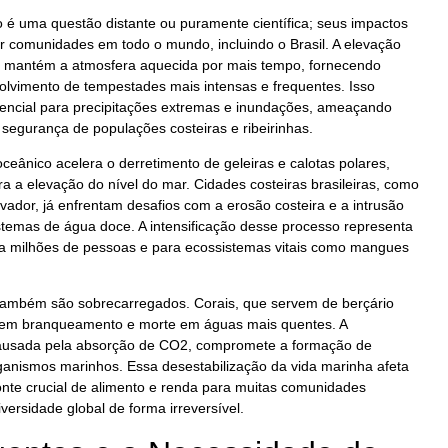
é uma questão distante ou puramente científica; seus impactos
r comunidades em todo o mundo, incluindo o Brasil. A elevação
s mantém a atmosfera aquecida por mais tempo, fornecendo
olvimento de tempestades mais intensas e frequentes. Isso
tencial para precipitações extremas e inundações, ameaçando
a segurança de populações costeiras e ribeirinhas.
ceânico acelera o derretimento de geleiras e calotas polares,
ra a elevação do nível do mar. Cidades costeiras brasileiras, como
vador, já enfrentam desafios com a erosão costeira e a intrusão
temas de água doce. A intensificação desse processo representa
a milhões de pessoas e para ecossistemas vitais como mangues
ambém são sobrecarregados. Corais, que servem de berçário
frem branqueamento e morte em águas mais quentes. A
causada pela absorção de CO2, compromete a formação de
ganismos marinhos. Essa desestabilização da vida marinha afeta
nte crucial de alimento e renda para muitas comunidades
iversidade global de forma irreversível.