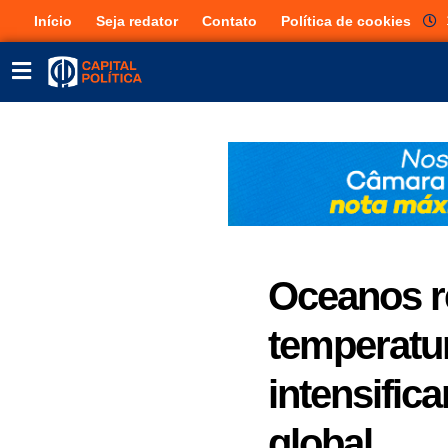
Início
Seja redator
Contato
Política de cookies
Oceanos r
temperatur
intensifica
global