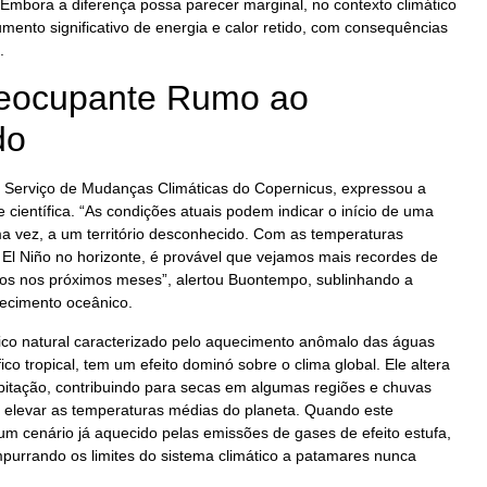
mbora a diferença possa parecer marginal, no contexto climático
umento significativo de energia e calor retido, com consequências
.
reocupante Rumo ao
do
o Serviço de Mudanças Climáticas do Copernicus, expressou a
ientífica. “As condições atuais podem indicar o início de uma
a vez, a um território desconhecido. Com as temperaturas
 El Niño no horizonte, é provável que vejamos mais recordes de
s nos próximos meses”, alertou Buontempo, sublinhando a
uecimento oceânico.
ico natural caracterizado pelo aquecimento anômalo das águas
ico tropical, tem um efeito dominó sobre o clima global. Ele altera
pitação, contribuindo para secas em algumas regiões e chuvas
e elevar as temperaturas médias do planeta. Quando este
m cenário já aquecido pelas emissões de gases de efeito estufa,
purrando os limites do sistema climático a patamares nunca