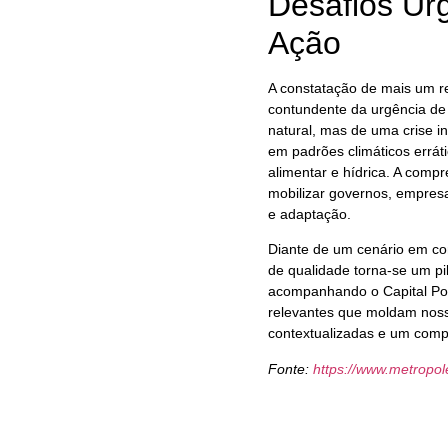
Desafios Ur
Ação
A constatação de mais um r
contundente da urgência de
natural, mas de uma crise i
em padrões climáticos errát
alimentar e hídrica. A com
mobilizar governos, empresa
e adaptação.
Diante de um cenário em co
de qualidade torna-se um pi
acompanhando o Capital Polí
relevantes que moldam noss
contextualizadas e um comp
Fonte:
https://www.metropo