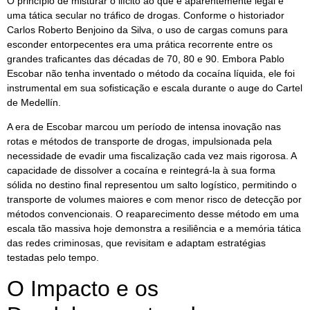
O princípio de misturar o ilícito ao que é aparentemente legal é
uma tática secular no tráfico de drogas. Conforme o historiador
Carlos Roberto Benjoino da Silva, o uso de cargas comuns para
esconder entorpecentes era uma prática recorrente entre os
grandes traficantes das décadas de 70, 80 e 90. Embora Pablo
Escobar não tenha inventado o método da cocaína líquida, ele foi
instrumental em sua sofisticação e escala durante o auge do Cartel
de Medellín.
A era de Escobar marcou um período de intensa inovação nas
rotas e métodos de transporte de drogas, impulsionada pela
necessidade de evadir uma fiscalização cada vez mais rigorosa. A
capacidade de dissolver a cocaína e reintegrá-la à sua forma
sólida no destino final representou um salto logístico, permitindo o
transporte de volumes maiores e com menor risco de detecção por
métodos convencionais. O reaparecimento desse método em uma
escala tão massiva hoje demonstra a resiliência e a memória tática
das redes criminosas, que revisitam e adaptam estratégias
testadas pelo tempo.
O Impacto e os