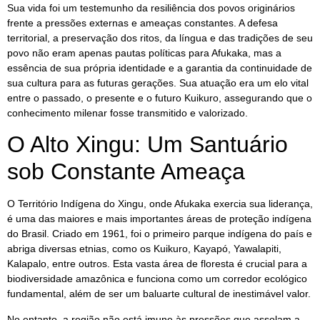
Sua vida foi um testemunho da resiliência dos povos originários
frente a pressões externas e ameaças constantes. A defesa
territorial, a preservação dos ritos, da língua e das tradições de seu
povo não eram apenas pautas políticas para Afukaka, mas a
essência de sua própria identidade e a garantia da continuidade de
sua cultura para as futuras gerações. Sua atuação era um elo vital
entre o passado, o presente e o futuro Kuikuro, assegurando que o
conhecimento milenar fosse transmitido e valorizado.
O Alto Xingu: Um Santuário
sob Constante Ameaça
O Território Indígena do Xingu, onde Afukaka exercia sua liderança,
é uma das maiores e mais importantes áreas de proteção indígena
do Brasil. Criado em 1961, foi o primeiro parque indígena do país e
abriga diversas etnias, como os Kuikuro, Kayapó, Yawalapiti,
Kalapalo, entre outros. Esta vasta área de floresta é crucial para a
biodiversidade amazônica e funciona como um corredor ecológico
fundamental, além de ser um baluarte cultural de inestimável valor.
No entanto, a região não está imune às pressões que assolam a