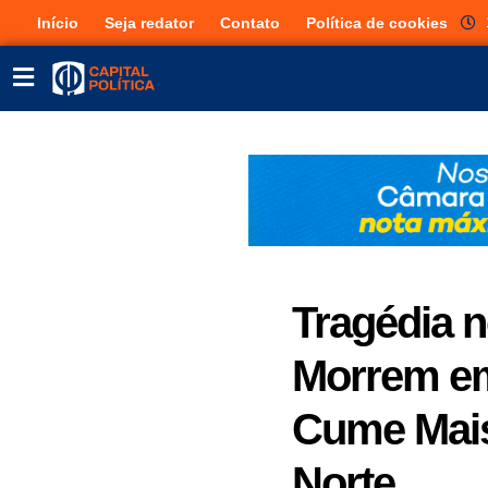
Início
Seja redator
Contato
Política de cookies
Tragédia n
Morrem em
Cume Mais
Norte