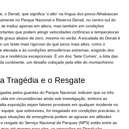
, o Denali, que significa 'o alto' na língua dos povos Athabascan
amente no Parque Nacional e Reserva Denali, no centro-sul do
o se traduz apenas em altura, mas também em condições
cortantes que podem atingir velocidades ciclônicas e temperaturas
 graus abaixo de zero, mesmo no verão. A escalada do Denali é
 um teste mais rigoroso do que picos mais altos, como o
ude elevada e às condições atmosféricas extremas, exigindo dos
cia e resiliência excepcionais. É um dos 'Sete Cumes', a lista das
da continente, um desafio cobiçado pela elite do montanhismo
a Tragédia e o Resgate
vulgadas pelos guardas do Parque Nacional, indicam que os três
a vida em circunstâncias ainda sob investigação, embora as
 alta exposição sejam fatores prováveis em qualquer incidente no
equipe, que sobreviveu, foi resgatado em condições precárias, o
 que situações de emergência podem se agravar em altitudes
e resgate do Serviço Nacional de Parques (NPS) estão entre as
 mas até mesmo para eles, as operações no Denali são