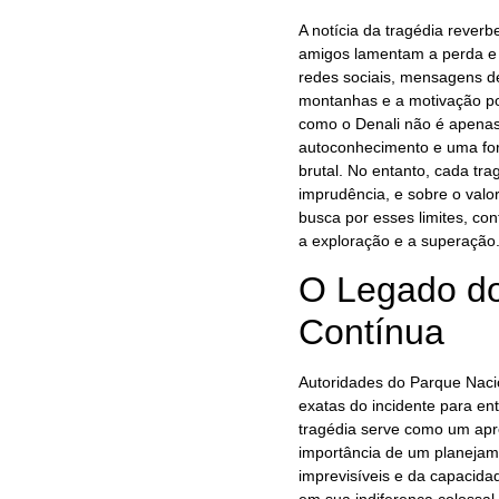
A notícia da tragédia reverb
amigos lamentam a perda e
redes sociais, mensagens d
montanhas e a motivação por
como o Denali não é apenas 
autoconhecimento e uma for
brutal. No entanto, cada trag
imprudência, e sobre o valo
busca por esses limites, co
a exploração e a superação
O Legado dos
Contínua
Autoridades do Parque Nacio
exatas do incidente para en
tragédia serve como um ap
importância de um planejam
imprevisíveis e da capacida