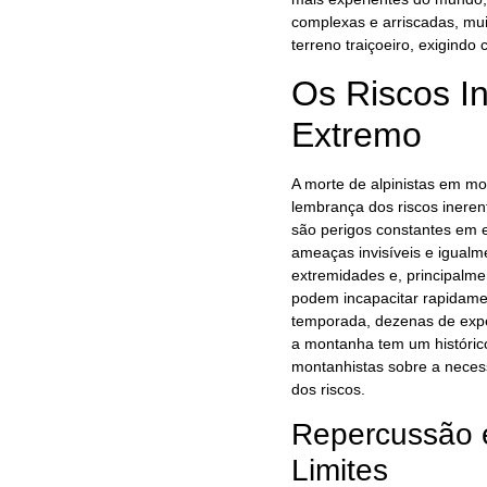
complexas e arriscadas, muit
terreno traiçoeiro, exigindo
Os Riscos I
Extremo
A morte de alpinistas em mo
lembrança dos riscos inere
são perigos constantes em 
ameaças invisíveis e igualm
extremidades e, principalme
podem incapacitar rapidamen
temporada, dezenas de expe
a montanha tem um históric
montanhistas sobre a necess
dos riscos.
Repercussão 
Limites