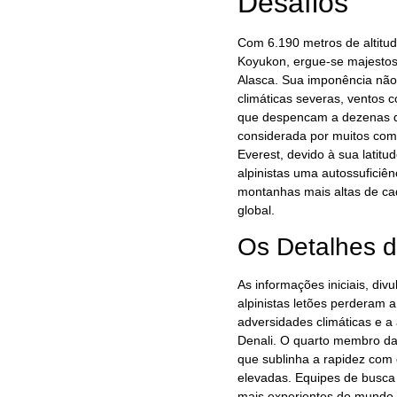
Desafios
Com 6.190 metros de altitude
Koyukon, ergue-se majestos
Alasca. Sua imponência nã
climáticas severas, ventos 
que despencam a dezenas de
considerada por muitos como
Everest, devido à sua latit
alpinistas uma autossuficiên
montanhas mais altas de ca
global.
Os Detalhes d
As informações iniciais, di
alpinistas letões perderam 
adversidades climáticas e a
Denali. O quarto membro da 
que sublinha a rapidez com
elevadas. Equipes de busca 
mais experientes do mundo,