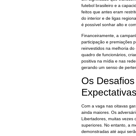
futebol brasileiro e a capa
feitos que antes eram restr
do interior e de ligas regi
é possível sonhar alto e com
Financeiramente, a campanha
participação e premiações 
reinvestidos na melhoria d
quadro de funcionários, cri
positiva na mídia e nas rede
gerando um senso de perten
Os Desafios 
Expectativa
Com a vaga nas oitavas gara
ainda maiores. Os adversári
Libertadores, muitas vezes 
superiores. No entanto, a 
demonstradas até aqui serão