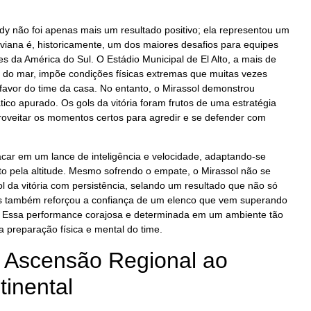
ady não foi apenas mais um resultado positivo; ela representou um
liviana é, historicamente, um dos maiores desafios para equipes
ões da América do Sul. O Estádio Municipal de El Alto, a mais de
 do mar, impõe condições físicas extremas que muitas vezes
 favor do time da casa. No entanto, o Mirassol demonstrou
ático apurado. Os gols da vitória foram frutos de uma estratégia
roveitar os momentos certos para agredir e se defender com
lacar em um lance de inteligência e velocidade, adaptando-se
o pela altitude. Mesmo sofrendo o empate, o Mirassol não se
ol da vitória com persistência, selando um resultado que não só
mas também reforçou a confiança de um elenco que vem superando
. Essa performance corajosa e determinada em um ambiente tão
 preparação física e mental do time.
a Ascensão Regional ao
inental