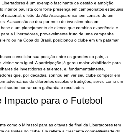
é a Libertadores é um exemplo fascinante de gestão e ambição.
o interior paulista com forte presença em campeonatos estaduais
ebol nacional, o leão da Alta Araraquarense tem construído um
anos. A ascensão se deu por meio de investimentos em
de base e um planejamento de elenco que combina experiência e
o para a Libertadores, provavelmente fruto de uma campanha
ileiro ou na Copa do Brasil, posicionou o clube em um patamar
usca consolidar sua posição entre os grandes do país, a
vitrine sem igual. A participação já gerou maior visibilidade para
olhares de investidores e talentos, e, fundamentalmente,
edores que, por décadas, sonhou em ver seu clube competir em
 com adversários de diferentes escolas e tradições, serviu como um
sol soube honrar com galhardia e resultados.
e Impacto para o Futebol
nte como o Mirassol para as oitavas de final da Libertadores tem
e os limites do clube. Ela reflete a crescente competitividade do