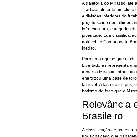
A trajetória do Mirassol at
Tradicionalmente um clube d
e divisões inferiores do fut
projeto sólido nos últimos 
infraestrutura, categorias 
juventude. Sua classificaçã
notável no Campeonato Bras
inédito.
Para uma equipe que ainda b
Libertadores representa uma 
a marca Mirassol, atraiu os 
energizou uma base de torc
tal nível. A fase de grupos,
batismo de fogo que o Miras
Relevância 
Brasileiro
A classificação de um estrea
um significado que transcend