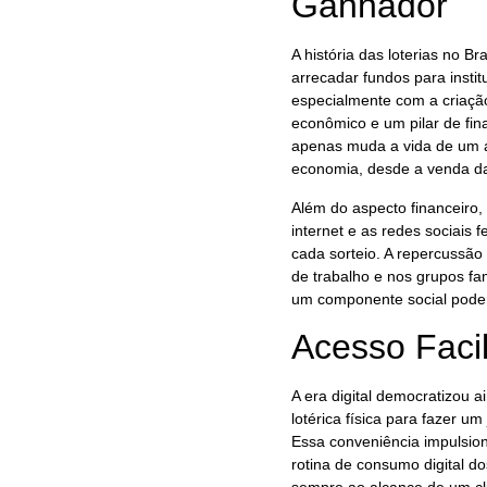
Ganhador
A história das loterias no B
arrecadar fundos para insti
especialmente com a criaç
econômico e um pilar de fin
apenas muda a vida de um 
economia, desde a venda das
Além do aspecto financeiro
internet e as redes sociais
cada sorteio. A repercussã
de trabalho e nos grupos fa
um componente social podero
Acesso Facil
A era digital democratizou 
lotérica física para fazer um
Essa conveniência impulsio
rotina de consumo digital do