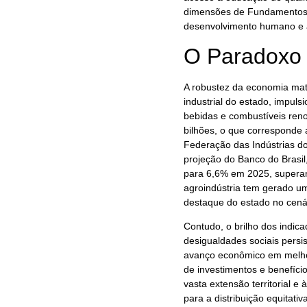
dimensões de Fundamentos d
desenvolvimento humano e 
O Paradoxo 
A robustez da economia mato
industrial do estado, impul
bebidas e combustíveis renov
bilhões, o que corresponde 
Federação das Indústrias d
projeção do Banco do Brasil
para 6,6% em 2025, superan
agroindústria tem gerado um
destaque do estado no cená
Contudo, o brilho dos indi
desigualdades sociais persis
avanço econômico em melhori
de investimentos e benefício
vasta extensão territorial e
para a distribuição equitati