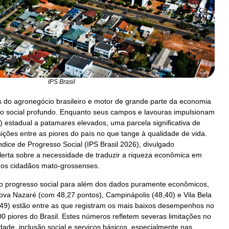
IPS Brasil
 do agronegócio brasileiro e motor de grande parte da economia
xo social profundo. Enquanto seus campos e lavouras impulsionam
) estadual a patamares elevados, uma parcela significativa de
ções entre as piores do país no que tange à qualidade de vida.
ndice de Progresso Social (IPS Brasil 2026), divulgado
erta sobre a necessidade de traduzir a riqueza econômica em
s os cidadãos mato-grossenses.
 o progresso social para além dos dados puramente econômicos,
va Nazaré (com 48,27 pontos), Campinápolis (48,40) e Vila Bela
,49) estão entre as que registram os mais baixos desempenhos no
00 piores do Brasil. Estes números refletem severas limitações no
ade, inclusão social e serviços básicos, especialmente nas