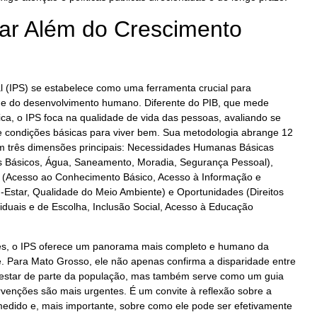
ar Além do Crescimento
l (IPS) se estabelece como uma ferramenta crucial para
e do desenvolvimento humano. Diferente do PIB, que mede
a, o IPS foca na qualidade de vida das pessoas, avaliando se
 e condições básicas para viver bem. Sua metodologia abrange 12
m três dimensões principais: Necessidades Humanas Básicas
s Básicos, Água, Saneamento, Moradia, Segurança Pessoal),
(Acesso ao Conhecimento Básico, Acesso à Informação e
star, Qualidade do Meio Ambiente) e Oportunidades (Direitos
viduais e de Escolha, Inclusão Social, Acesso à Educação
res, o IPS oferece um panorama mais completo e humano da
e. Para Mato Grosso, ele não apenas confirma a disparidade entre
estar de parte da população, mas também serve como um guia
ervenções são mais urgentes. É um convite à reflexão sobre a
edido e, mais importante, sobre como ele pode ser efetivamente