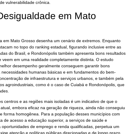
e vulnerabilidade crônica.
Desigualdade em Mato
da em Mato Grosso desenha um cenário de extremos. Enquanto
acam no topo do ranking estadual, figurando inclusive entre as
adas do Brasil, e Rondonópolis também apresenta bons resultados
se veem em uma realidade completamente distinta. O estudo
 melhor desempenho geralmente conseguem garantir bons
 a necessidades humanas básicas e em fundamentos do bem-
concentração de infraestrutura e serviços urbanos, e também pela
os agroindustriais, como é o caso de Cuiabá e Rondonópolis, que
ades.
s centros e as regiões mais isoladas é um indicativo de que o
atual, embora eficaz na geração de riqueza, ainda não conseguiu
s de forma homogênea. Para a população desses municípios com
lta de acesso a educação superior, a serviços de saúde e
oportunidades de emprego e renda qualificadas, perpetua um
xige atenção e políticas públicas direcionadas e de longo prazo.