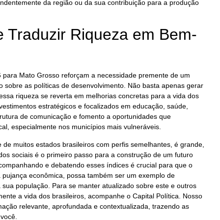
endentemente da região ou da sua contribuição para a produção
e Traduzir Riqueza em Bem-
6 para Mato Grosso reforçam a necessidade premente de um
do sobre as políticas de desenvolvimento. Não basta apenas gerar
essa riqueza se reverta em melhorias concretas para a vida dos
nvestimentos estratégicos e focalizados em educação, saúde,
trutura de comunicação e fomento a oportunidades que
cal, especialmente nos municípios mais vulneráveis.
 de muitos estados brasileiros com perfis semelhantes, é grande,
os sociais é o primeiro passo para a construção de um futuro
acompanhando e debatendo esses índices é crucial para que o
ua pujança econômica, possa também ser um exemplo de
a sua população. Para se manter atualizado sobre este e outros
nte a vida dos brasileiros, acompanhe o Capital Política. Nosso
ação relevante, aprofundada e contextualizada, trazendo as
 você.