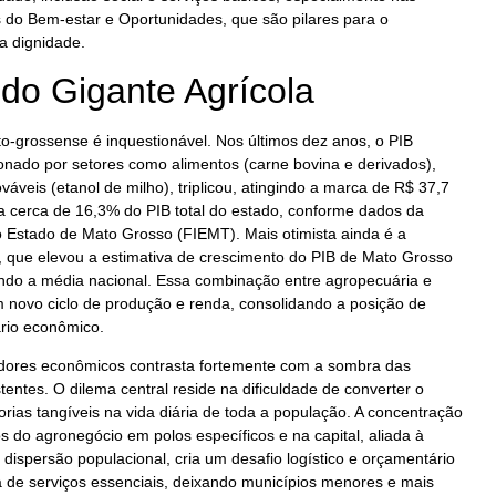
o Bem-estar e Oportunidades, que são pilares para o
a dignidade.
do Gigante Agrícola
-grossense é inquestionável. Nos últimos dez anos, o PIB
sionado por setores como alimentos (carne bovina e derivados),
áveis (etanol de milho), triplicou, atingindo a marca de R$ 37,7
a cerca de 16,3% do PIB total do estado, conforme dados da
o Estado de Mato Grosso (FIEMT). Mais otimista ainda é a
, que elevou a estimativa de crescimento do PIB de Mato Grosso
do a média nacional. Essa combinação entre agropecuária e
 novo ciclo de produção e renda, consolidando a posição de
rio econômico.
cadores econômicos contrasta fortemente com a sombra das
tentes. O dilema central reside na dificuldade de converter o
as tangíveis na vida diária de toda a população. A concentração
s do agronegócio em polos específicos e na capital, aliada à
 à dispersão populacional, cria um desafio logístico e orçamentário
va de serviços essenciais, deixando municípios menores e mais