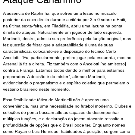
A ausência de Raphinha, que sofreu uma lesão no músculo
posterior da coxa direita durante a vitória por 3 a 0 sobre o Haiti,
na última sexta-feira, em Filadélfia, abriu uma lacuna na ponta
direita do ataque. Naturalmente um jogador de lado esquerdo,
Martinelli, destro, admitiu sua preferência pela função original, mas
fez questão de frisar que a adaptabilidade é uma de suas
características, colocando-se à disposição do técnico Carlo
Ancelotti. “Eu, particularmente, prefiro jogar pela esquerda, mas no
Arsenal já fiz a direita. Fiz também com o Ancelotti [no amistoso]
contra a França. Estamos todos dando o melhor para estarmos
preparados. A decisão é do míster”, afirmou Martinelli,
evidenciando o pragmatismo e o espírito coletivo que permeiam o
vestiário brasileiro neste momento.
Essa flexibilidade tática de Martinelli não é apenas uma
conveniência, mas uma necessidade no futebol moderno. Clubes e
seleções de ponta buscam atletas capazes de desempenhar
múltiplas funções, e a declaração do jovem atacante ressalta a
profundidade de opções que o Brasil pode ter. Enquanto nomes
como Rayan e Luiz Henrique, habituados à posição, surgem como