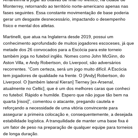
Monterrey, retornando ao território norte-americano apenas nas
fases seguintes. Essa constante movimentação de base poderia
gerar um desgaste desnecessário, impactando o desempenho
físico e mental dos atletas.
Martinelli, que atua na Inglaterra desde 2019, possui um
conhecimento aprofundado de muitos jogadores escoceses, já que
metade dos 26 convocados para a Escócia para este torneio
também joga no futebol inglês. Nomes como John McGinn, do
Aston Villa, e Andy Robertson, do Liverpool, são adversários
recorrentes. “Com certeza, será um jogo muito difícil. A Escócia
tem jogadores de qualidade na frente. O [Andy] Robertson, do
Liverpool. O [também lateral Kieran] Tierney [ex-Arsenal,
atualmente no Celtic], que é um dos melhores caras que conheci
no futebol. Rápido e humilde. Espero que não jogue tão bem na
quarta [risos]”, comentou o atacante, pregando cautela e
reforçando a necessidade de uma vitória convincente para
assegurar a primeira colocação e, consequentemente, a desejada
estabilidade logística. A tranquilidade de manter uma base fixa é
um fator de peso na preparação de qualquer equipe para torneios
de longa duração.