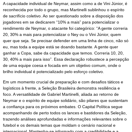
A capacidade individual de Neymar, assim como a de Vini Júnior, é
reconhecida por todo o grupo, mas Martinelli sublinhou o espírito
de sacrifício coletivo. Ao ser questionado sobre a disposição dos
jogadores em se dedicarem “10% a mais” para potencializar o
rendimento de Neymar, o atacante foi categórico: “A gente correria
20, 30% a mais para potencializar o Ney ou o Vini Júnior, quem
quer que seja. Se precisar defender em uma linha de cinco, não só
eu, mas toda a equipe está se doando bastante. A gente quer
ganhar a Copa, sabe da capacidade que temos. Correria 10, 20,
30, 40% a mais para isso”. Essa declaração robustece a percepção
de uma equipe coesa e focada em um objetivo comum, onde o
brilho individual é potencializado pelo esforço coletivo.
Em um momento crucial de preparação e com desafios táticos e
logísticos à frente, a Seleção Brasileira demonstra resiliência e
foco. A versatilidade de Gabriel Martinelli, aliada ao retorno de
Neymar e o espírito de equipe solidário, são pilares que sustentam
a confiança para os próximos embates. O Capital Política segue
acompanhando de perto todos os lances e bastidores da Seleção,
trazendo análises aprofundadas e informações relevantes sobre o
futebol e os demais temas que moldam o cenário nacional e
internacional. Mantenha-se informado com a credibilidade e a