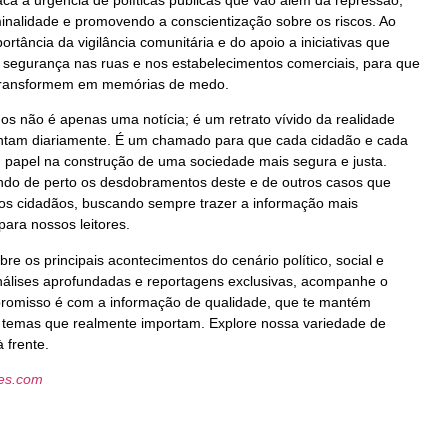
ca a urgência de políticas públicas que vão além da repressão,
inalidade e promovendo a conscientização sobre os riscos. Ao
tância da vigilância comunitária e do apoio a iniciativas que
 segurança nas ruas e nos estabelecimentos comerciais, para que
transformem em memórias de medo.
nos não é apenas uma notícia; é um retrato vívido da realidade
rentam diariamente. É um chamado para que cada cidadão e cada
seu papel na construção de uma sociedade mais segura e justa.
o de perto os desdobramentos deste e de outros casos que
dos cidadãos, buscando sempre trazer a informação mais
para nossos leitores.
re os principais acontecimentos do cenário político, social e
nálises aprofundadas e reportagens exclusivas, acompanhe o
mpromisso é com a informação de qualidade, que te mantém
os temas que realmente importam. Explore nossa variedade de
 frente.
les.com