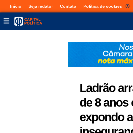
Início
Seja redator
Contato
Política de cookies
Ladrão arr
de 8 anos
expondo a 
inseguran