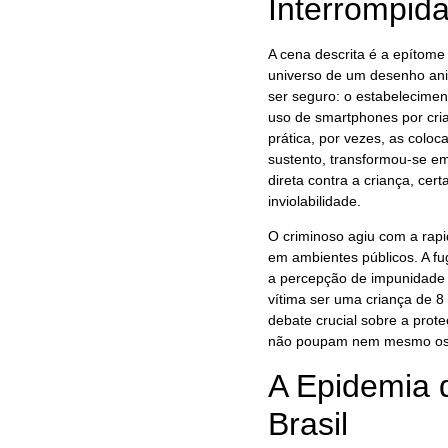
Interrompid
A cena descrita é a epítom
universo de um desenho an
ser seguro: o estabelecimen
uso de smartphones por cr
prática, por vezes, as coloc
sustento, transformou-se em
direta contra a criança, ce
inviolabilidade.
O criminoso agiu com a rap
em ambientes públicos. A fug
a percepção de impunidade q
vítima ser uma criança de 8
debate crucial sobre a prot
não poupam nem mesmo os 
A Epidemia 
Brasil