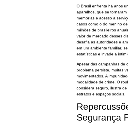
O Brasil enfrenta há anos u
aparelhos, que se tornaram
memórias e acesso a serviço
casos como o do menino de 8
milhões de brasileiros anua
valor de mercado desses dis
desafia as autoridades e am
em um ambiente familiar, s
estatísticas e invade a inti
Apesar das campanhas de co
problema persiste, muitas v
movimentados. A impunidade
modalidade de crime. O rou
considera seguro, ilustra d
estratos e espaços sociais.
Repercussõe
Segurança P