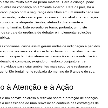
este vai muito além da perda material. Para a criança, pode
quebra na confiança no ambiente externo. Para os pais, há a
 preocupação com a segurança dos filhos em um mundo cada vez
omerciante, neste caso o pai da criança, há o abalo na reputação
 o incidente afugente clientes, afetando diretamente a
nto familiar. Este episódio se torna, portanto, um triste
 nos cerca e da urgência de debater e implementar soluções
ública.
sas cotidianas, casos assim geram ondas de indignação e pedidos
iça e punições severas. A sociedade clama por medidas que não
sos, mas que também atuem na prevenção e na desarticulação
desafio é complexo, exigindo um esforço conjunto entre
indivíduos para criar ambientes mais seguros e restaurar a
ue foi tão brutalmente roubada do menino de 8 anos e de sua
 à Atenção e à Ação
 é um convite doloroso à reflexão sobre a proteção de crianças
e a necessidade de uma reavaliação contínua das estratégias de