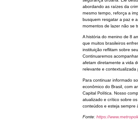
segurança urbana. Ele desta
abordando as raízes da crim
mesmo tempo, reforça a impor
busquem resgatar a paz e a
momentos de lazer não se 
A história do menino de 8 a
que muitos brasileiros enf
instituição reflitam sobre 
Continuaremos acompanhand
afetam diretamente a vida 
relevante e contextualizada 
Para continuar informado sob
econômico do Brasil, com a
Capital Política. Nosso co
atualizado e crítico sobre 
conteúdos e esteja sempre à
Fonte:
https://www.metropo