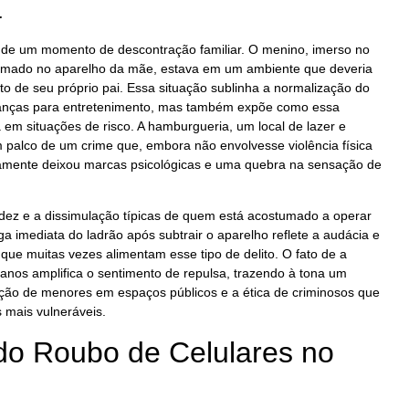
a
e de um momento de descontração familiar. O menino, imerso no
imado no aparelho da mãe, estava em um ambiente que deveria
to de seu próprio pai. Essa situação sublinha a normalização do
ianças para entretenimento, mas também expõe como essa
a em situações de risco. A hamburgueria, um local de lazer e
 palco de um crime que, embora não envolvesse violência física
rtamente deixou marcas psicológicas e uma quebra na sensação de
idez e a dissimulação típicas de quem está acostumado a operar
a imediata do ladrão após subtrair o aparelho reflete a audácia e
ue muitas vezes alimentam esse tipo de delito. O fato de a
 anos amplifica o sentimento de repulsa, trazendo à tona um
eção de menores em espaços públicos e a ética de criminosos que
mais vulneráveis.
do Roubo de Celulares no