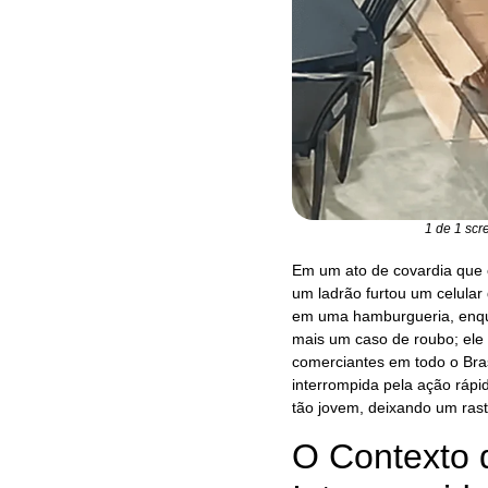
1 de 1 sc
Em um ato de covardia que 
um ladrão furtou um celula
em uma hamburgueria, enqu
mais um caso de roubo; ele 
comerciantes em todo o Bras
interrompida pela ação rápi
tão jovem, deixando um rast
O Contexto 