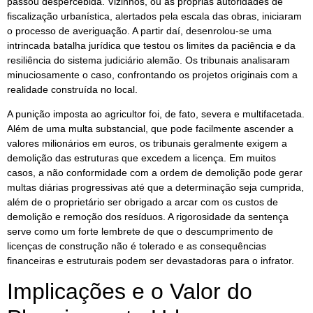
passou despercebida. Vizinhos, ou as próprias autoridades de
fiscalização urbanística, alertados pela escala das obras, iniciaram
o processo de averiguação. A partir daí, desenrolou-se uma
intrincada batalha jurídica que testou os limites da paciência e da
resiliência do sistema judiciário alemão. Os tribunais analisaram
minuciosamente o caso, confrontando os projetos originais com a
realidade construída no local.
A punição imposta ao agricultor foi, de fato, severa e multifacetada.
Além de uma multa substancial, que pode facilmente ascender a
valores milionários em euros, os tribunais geralmente exigem a
demolição das estruturas que excedem a licença. Em muitos
casos, a não conformidade com a ordem de demolição pode gerar
multas diárias progressivas até que a determinação seja cumprida,
além de o proprietário ser obrigado a arcar com os custos de
demolição e remoção dos resíduos. A rigorosidade da sentença
serve como um forte lembrete de que o descumprimento de
licenças de construção não é tolerado e as consequências
financeiras e estruturais podem ser devastadoras para o infrator.
Implicações e o Valor do