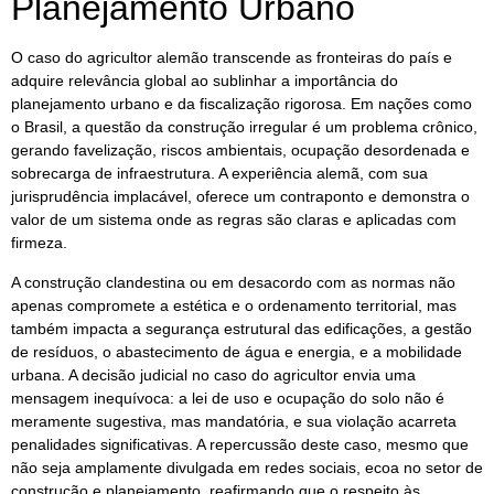
Planejamento Urbano
O caso do agricultor alemão transcende as fronteiras do país e
adquire relevância global ao sublinhar a importância do
planejamento urbano e da fiscalização rigorosa. Em nações como
o Brasil, a questão da construção irregular é um problema crônico,
gerando favelização, riscos ambientais, ocupação desordenada e
sobrecarga de infraestrutura. A experiência alemã, com sua
jurisprudência implacável, oferece um contraponto e demonstra o
valor de um sistema onde as regras são claras e aplicadas com
firmeza.
A construção clandestina ou em desacordo com as normas não
apenas compromete a estética e o ordenamento territorial, mas
também impacta a segurança estrutural das edificações, a gestão
de resíduos, o abastecimento de água e energia, e a mobilidade
urbana. A decisão judicial no caso do agricultor envia uma
mensagem inequívoca: a lei de uso e ocupação do solo não é
meramente sugestiva, mas mandatória, e sua violação acarreta
penalidades significativas. A repercussão deste caso, mesmo que
não seja amplamente divulgada em redes sociais, ecoa no setor de
construção e planejamento, reafirmando que o respeito às