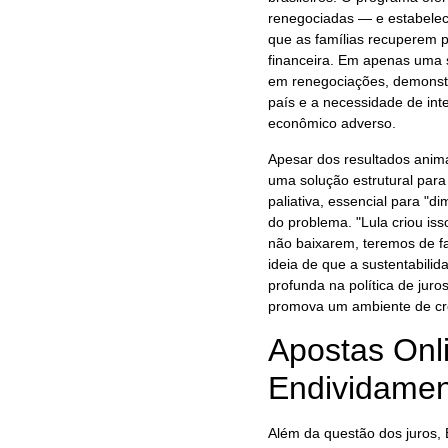
renegociadas — e estabelece
que as famílias recuperem 
financeira. Em apenas uma 
em renegociações, demonst
país e a necessidade de int
econômico adverso.
Apesar dos resultados anima
uma solução estrutural par
paliativa, essencial para "d
do problema. "Lula criou iss
não baixarem, teremos de fa
ideia de que a sustentabili
profunda na política de juro
promova um ambiente de créd
Apostas Onl
Endividament
Além da questão dos juros,