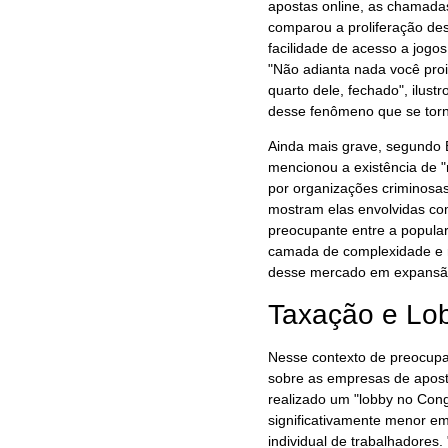
apostas online, as chamadas
comparou a proliferação de
facilidade de acesso a jogos 
"Não adianta nada você proibi
quarto dele, fechado", ilust
desse fenômeno que se torno
Ainda mais grave, segundo Bo
mencionou a existência de "
por organizações criminosa
mostram elas envolvidas com
preocupante entre a popular
camada de complexidade e ri
desse mercado em expansã
Taxação e Lo
Nesse contexto de preocupaç
sobre as empresas de apost
realizado um "lobby no Con
significativamente menor 
individual de trabalhadores