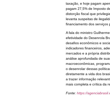
taxação, e hoje pagam apena
pagam 27,5% de Imposto de
distorção fiscal que privile
levanta suspeitas de ilegali
financiamento dos serviços 
A fala do ministro Guilherme 
efetividade do Desenrola Br
desafios econômicos e socia
indicadores financeiros, ad
mercados e a própria distri
análise aprofundada de suas
macroeconômicas, programas
o desenrolar dessas políti
diretamente a vida dos bras
a trazer informação relevan
mais completa e crítica da r
Fonte:
https://agenciabrasil