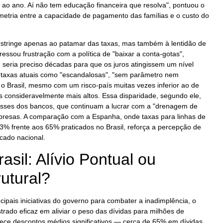
 ao ano. Aí não tem educação financeira que resolva", pontuou o
imetria entre a capacidade de pagamento das famílias e o custo do
restringe apenas ao patamar das taxas, mas também à lentidão de
essou frustração com a política de "baixar a conta-gotas",
, seria preciso décadas para que os juros atingissem um nível
as taxas atuais como "escandalosas", "sem parâmetro nem
e o Brasil, mesmo com um risco-país muitas vezes inferior ao de
 consideravelmente mais altos. Essa disparidade, segundo ele,
esses dos bancos, que continuam a lucrar com a "drenagem de
presas. A comparação com a Espanha, onde taxas para linhas de
3% frente aos 65% praticados no Brasil, reforça a percepção de
cado nacional.
asil: Alívio Pontual ou
utural?
pais iniciativas do governo para combater a inadimplência, o
trado eficaz em aliviar o peso das dívidas para milhões de
rece descontos médios significativos — cerca de 65% em dívidas