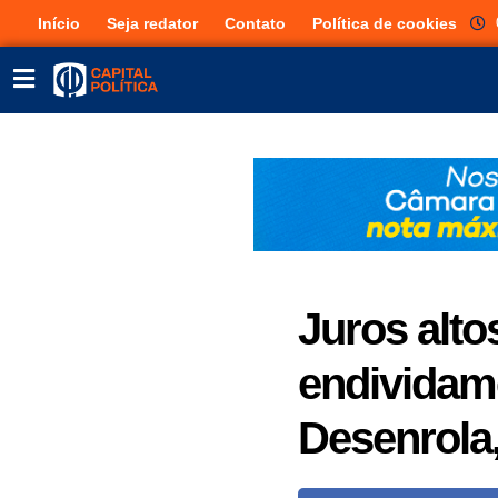
Início
Seja redator
Contato
Política de cookies
Juros alt
endividam
Desenrola,