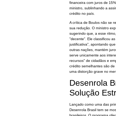
financeira com juros de 15%
ministro, sublinhando a ass
crédito no país.
A crítica de Boulos não se 
sua redução. O ministro expr
sugerindo que, a esse ritmo
"decente". Ele classificou 
justificativa", apontando qu
outras nações, mantém juros
serve unicamente aos inter
recursos" de cidadãos e em
crédito semelhantes são de 
uma distorção grave no mer
Desenrola Br
Solução Estr
Lançado como uma das princi
Desenrola Brasil tem se mos
brasileiros. O programa ofe