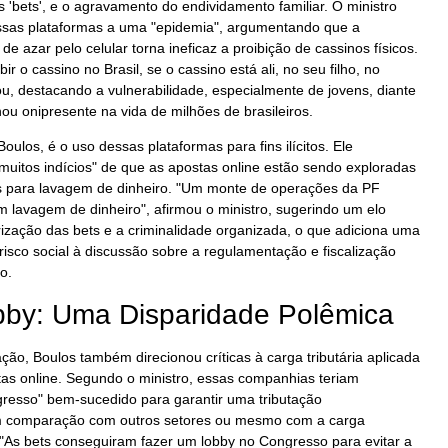
 'bets', e o agravamento do endividamento familiar. O ministro
ssas plataformas a uma "epidemia", argumentando que a
de azar pelo celular torna ineficaz a proibição de cassinos físicos.
r o cassino no Brasil, se o cassino está ali, no seu filho, no
rou, destacando a vulnerabilidade, especialmente de jovens, diante
u onipresente na vida de milhões de brasileiros.
ulos, é o uso dessas plataformas para fins ilícitos. Ele
muitos indícios" de que as apostas online estão sendo exploradas
s para lavagem de dinheiro. "Um monte de operações da PF
 lavagem de dinheiro", afirmou o ministro, sugerindo um elo
ização das bets e a criminalidade organizada, o que adiciona uma
sco social à discussão sobre a regulamentação e fiscalização
o.
bby: Uma Disparidade Polêmica
ão, Boulos também direcionou críticas à carga tributária aplicada
as online. Segundo o ministro, essas companhias teriam
gresso" bem-sucedido para garantir uma tributação
em comparação com outros setores ou mesmo com a carga
. "As bets conseguiram fazer um lobby no Congresso para evitar a