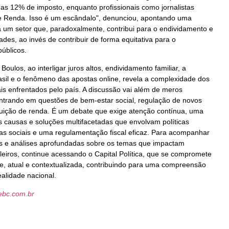
s 12% de imposto, enquanto profissionais como jornalistas
 Renda. Isso é um escândalo", denunciou, apontando uma
gia um setor que, paradoxalmente, contribui para o endividamento e
dades, ao invés de contribuir de forma equitativa para o
públicos.
Boulos, ao interligar juros altos, endividamento familiar, a
asil e o fenômeno das apostas online, revela a complexidade dos
is enfrentados pelo país. A discussão vai além de meros
entrando em questões de bem-estar social, regulação de novos
buição de renda. É um debate que exige atenção contínua, uma
 causas e soluções multifacetadas que envolvam políticas
 sociais e uma regulamentação fiscal eficaz. Para acompanhar
cas e análises aprofundadas sobre os temas que impactam
ileiros, continue acessando o Capital Política, que se compromete
te, atual e contextualizada, contribuindo para uma compreensão
ealidade nacional.
.ebc.com.br