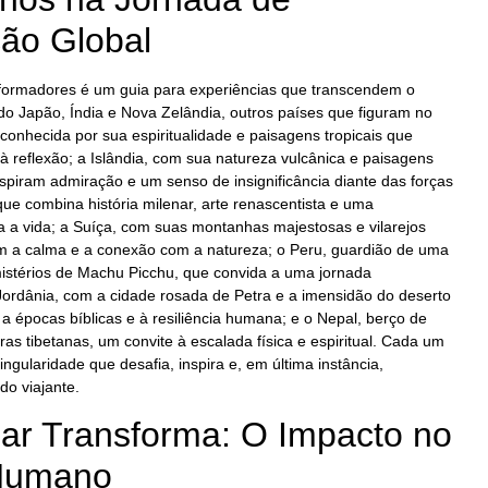
ão Global
nsformadores é um guia para experiências que transcendem o
do Japão, Índia e Nova Zelândia, outros países que figuram no
 conhecida por sua espiritualidade e paisagens tropicais que
 reflexão; a Islândia, com sua natureza vulcânica e paisagens
nspiram admiração e um senso de insignificância diante das forças
, que combina história milenar, arte renascentista e uma
a a vida; a Suíça, com suas montanhas majestosas e vilarejos
 a calma e a conexão com a natureza; o Peru, guardião de uma
 mistérios de Machu Picchu, que convida a uma jornada
a Jordânia, com a cidade rosada de Petra e a imensidão do deserto
épocas bíblicas e à resiliência humana; e o Nepal, berço de
as tibetanas, um convite à escalada física e espiritual. Cada um
ngularidade que desafia, inspira e, em última instância,
do viajante.
jar Transforma: O Impacto no
Humano