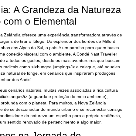
ia: A Grandeza da Natureza
 com o Elemental
a Zelândia oferece uma experiência transformadora através de
agens de tirar o fôlego. Do esplendor dos fiordes de Milford
has dos Alpes do Sul, o país é um paraíso para quem busca
ma conexão visceral com o ambiente. A Condé Nast Traveller
nde a todos os gostos, desde os mais aventureiros que buscam
tes radicais como <i>bungee jumping</i> e caiaque, até aqueles
za natural de longe, em cenários que inspiraram produções
enhor dos Anéis'.
eus cenários naturais, muitas vezes associadas à rica cultura
aitiakitanga</i> (a guarda e proteção do meio ambiente),
rofunda com o planeta. Para muitos, a Nova Zelândia
e de se desconectar do mundo urbano e se reconectar consigo
diosidade da natureza um espelho para a própria resiliência,
um sentido renovado de pertencimento a algo maior.
inos na Jornada de