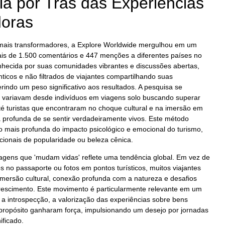
ia por Trás das Experiências
doras
s mais transformadores, a Explore Worldwide mergulhou em um
ais de 1.500 comentários e 447 menções a diferentes países no
nhecida por suas comunidades vibrantes e discussões abertas,
ênticos e não filtrados de viajantes compartilhando suas
rindo um peso significativo aos resultados. A pesquisa se
e variavam desde indivíduos em viagens solo buscando superar
té turistas que encontraram no choque cultural e na imersão em
 profunda de se sentir verdadeiramente vivos. Este método
ão mais profunda do impacto psicológico e emocional do turismo,
icionais de popularidade ou beleza cênica.
agens que 'mudam vidas' reflete uma tendência global. Em vez de
 no passaporte ou fotos em pontos turísticos, muitos viajantes
ersão cultural, conexão profunda com a natureza e desafios
rescimento. Este movimento é particularmente relevante em um
 introspecção, a valorização das experiências sobre bens
 propósito ganharam força, impulsionando um desejo por jornadas
ificado.