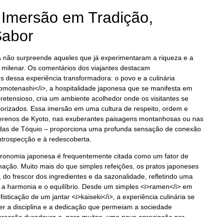
Imersão em Tradição,
Sabor
ta não surpreende aqueles que já experimentaram a riqueza e a
a milenar. Os comentários dos viajantes destacam
es dessa experiência transformadora: o povo e a culinária
omotenashi</i>, a hospitalidade japonesa que se manifesta em
retensioso, cria um ambiente acolhedor onde os visitantes se
orizados. Essa imersão em uma cultura de respeito, ordem e
serenos de Kyoto, nas exuberantes paisagens montanhosas ou nas
adas de Tóquio – proporciona uma profunda sensação de conexão
ntrospecção e à redescoberta.
tronomia japonesa é frequentemente citada como um fator de
ação. Muito mais do que simples refeições, os pratos japoneses
 do frescor dos ingredientes e da sazonalidade, refletindo uma
za a harmonia e o equilíbrio. Desde um simples <i>ramen</i> em
sticação de um jantar <i>kaiseki</i>, a experiência culinária se
er a disciplina e a dedicação que permeiam a sociedade
ressão duradoura e, para muitos, uma nova apreciação por