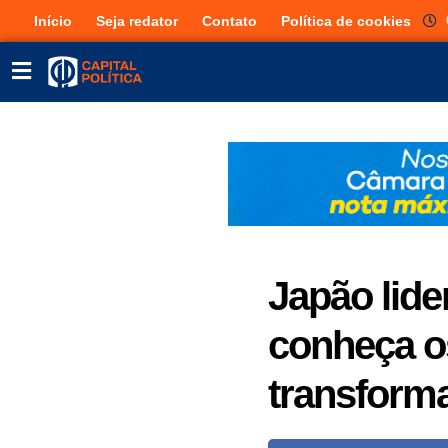
Início
Seja redator
Contato
Política de cookies
Japão lide
conheça o
transforma