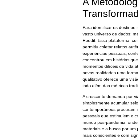
A Metodolog
Transforma
Para identificar os destino
vasto universo de dados: m
Reddit. Essa plataforma, co
permitiu coletar relatos aut
experiências pessoais, confe
concentrou em histórias qu
momentos difíceis da vida a
novas realidades uma forma
qualitativo oferece uma vis
indo além das métricas trad
A crescente demanda por vi
simplesmente acumular selos
contemporâneos procuram im
pessoais que estimulem o c
mundo pós-pandemia, onde a
materiais e a busca por um
mais conscientes e com sign