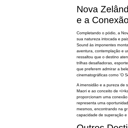
Nova Zelând
e a Conexão
Completando o pódio, a Nov
sua natureza intocada e pais
Sound às imponentes montan
aventura, contemplação e u
ressaltou que o destino ate
trilhas desafiadoras, espor
que preferem admirar a bele
cinematográficas como 'O S
A imensidão e a pureza de s
Maori e ao conceito de <i>k
proporcionam uma conexão p
representa uma oportunidad
mesmos, encontrando na gran
capacidade de superação e 
Outros Dest