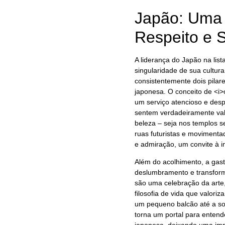
Japão: Uma 
Respeito e 
A liderança do Japão na lis
singularidade de sua cultur
consistentemente dois pilar
japonesa. O conceito de <i>
um serviço atencioso e desp
sentem verdadeiramente val
beleza – seja nos templos 
ruas futuristas e moviment
e admiração, um convite à i
Além do acolhimento, a gas
deslumbramento e transform
são uma celebração da arte,
filosofia de vida que valori
um pequeno balcão até a sofi
torna um portal para entend
japonesa, deixando uma imp