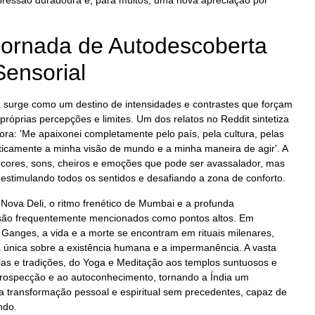
Jornada de Autodescoberta
Sensorial
a surge como um destino de intensidades e contrastes que forçam
 próprias percepções e limites. Um dos relatos no Reddit sintetiza
ra: 'Me apaixonei completamente pelo país, pela cultura, pelas
ticamente a minha visão de mundo e a minha maneira de agir'. A
 cores, sons, cheiros e emoções que pode ser avassalador, mas
stimulando todos os sentidos e desafiando a zona de conforto.
 Nova Deli, o ritmo frenético de Mumbai e a profunda
i são frequentemente mencionados como pontos altos. Em
 Ganges, a vida e a morte se encontram em rituais milenares,
 única sobre a existência humana e a impermanência. A vasta
ofias e tradições, do Yoga e Meditação aos templos suntuosos e
ntrospecção e ao autoconhecimento, tornando a Índia um
a transformação pessoal e espiritual sem precedentes, capaz de
ndo.