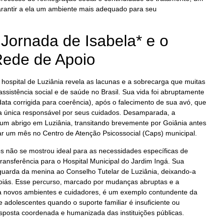
arantir a ela um ambiente mais adequado para seu
Jornada de Isabela* e o
Rede de Apoio
 o hospital de Luziânia revela as lacunas e a sobrecarga que muitas
sistência social e de saúde no Brasil. Sua vida foi abruptamente
data corrigida para coerência), após o falecimento de sua avó, que
 a única responsável por seus cuidados. Desamparada, a
 um abrigo em Luziânia, transitando brevemente por Goiânia antes
ar um mês no Centro de Atenção Psicossocial (Caps) municipal.
s não se mostrou ideal para as necessidades específicas de
transferência para o Hospital Municipal do Jardim Ingá. Sua
guarda da menina ao Conselho Tutelar de Luziânia, deixando-a
Goiás. Esse percurso, marcado por mudanças abruptas e a
a novos ambientes e cuidadores, é um exemplo contundente da
e adolescentes quando o suporte familiar é insuficiente ou
esposta coordenada e humanizada das instituições públicas.