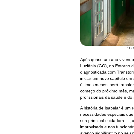
KEB
Após quase um ano vivendo 
Luziânia (GO), no Entorno d
diagnosticada com Transtorn
iniciar um novo capítulo em 
últimos meses, será transf
começo do próximo mês, ma
profissionais da saúde e do 
A história de Isabela* é um
necessidades especiais qu
sua principal cuidadora —, 
improvisada e nos funcionár
avanço significativo no seu