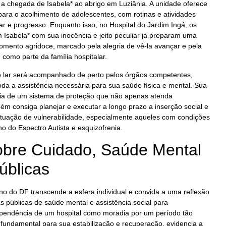
 a chegada de Isabela* ao abrigo em Luziânia. A unidade oferece
ara o acolhimento de adolescentes, com rotinas e atividades
 e progresso. Enquanto isso, no Hospital do Jardim Ingá, os
 Isabela* com sua inocência e jeito peculiar já preparam uma
mento agridoce, marcado pela alegria de vê-la avançar e pela
omo parte da família hospitalar.
vo lar será acompanhado de perto pelos órgãos competentes,
oda a assistência necessária para sua saúde física e mental. Sua
ncia de um sistema de proteção que não apenas atenda
 consiga planejar e executar a longo prazo a inserção social e
ituação de vulnerabilidade, especialmente aqueles com condições
 do Espectro Autista e esquizofrenia.
obre Cuidado, Saúde Mental
Públicas
no do DF transcende a esfera individual e convida a uma reflexão
s públicas de saúde mental e assistência social para
dependência de um hospital como moradia por um período tão
fundamental para sua estabilização e recuperação, evidencia a