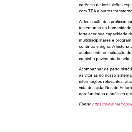
carência de instituições esp
com TEA e outros transtorn
A dedicação dos profissiona
testemunho da humanidade q
fortalecer sua capacidade d
multidisciplinares e progra
contínuo e digno. A história
adolescente em situação de 
caminho pavimentado pela es
Acompanhar de perto históri
as vitórias do nosso sistema
informações relevantes, atu
vida dos cidadãos do Entor
aprofundadas e análises que
Fonte:
https://www.metropo