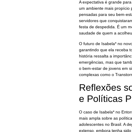
A expectativa é grande para
um ambiente mais propício p
pensadas para seu bem-estar
servidores que conquistaram
festa de despedida. É um mo
saudade de quem a acolheu c
O futuro de Isabela* no no
garantindo que ela receba t
história ressalta a importâ
emergências, mas que também
o bem-estar de jovens em s
complexas como o Transtorno
Reflexões s
e Políticas 
O caso de Isabela* no Entor
mais ampla sobre as política
adolescentes no Brasil. A 
extenso, embora tenha sido 