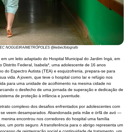
EC NOGUEIRA/METRÓPOLES @kebecfotografo
em um leito adaptado do Hospital Municipal do Jardim Ingá, em
o Distrito Federal, Isabela*, uma adolescente de 16 anos
o do Espectro Autista (TEA) e esquizofrenia, prepara-se para
sua vida. A jovem, que teve o hospital como lar e refúgio nos
erida para uma unidade de acolhimento na mesma cidade no
rcando o desfecho de uma jornada de superação e dedicação de
sistema de proteção à infância e juventude.
 retrato complexo dos desafios enfrentados por adolescentes com
e se veem desamparados. Abandonada pela mãe e órfã de avó —
a menina encontrou nos corredores do hospital uma família
ios, um porto seguro. A transferência para o abrigo representa um
 processo de reintegração social e continuidade de tratamento, um