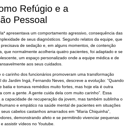
como Refúgio e a
ão Pessoal
bela* apresentava um comportamento agressivo, consequência das
plexidade de seus diagnósticos. Segundo relatos da equipe, que
 precisava de sedação e, em alguns momentos, de contenção
ia, que normalmente acolheria quatro pacientes, foi adaptado e se
dolescente, um espaço personalizado onde a equipe médica e de
ansavelmente aos seus cuidados.
 o carinho dos funcionários promoveram uma transformação
al do Jardim Ingá, Fernando Neves, descreve a evolução: “Quando
e batia e tomava remédios muito fortes, mas hoje ela é outra
a com a gente. A gente cuida dela com muito carinho”. Essa
 a capacidade de recuperação da jovem, mas também sublinha o
o humano e empático na saúde mental de pacientes em situações
om seus cabelos castanhos amarrados em “Maria Chiquinha”,
redores, demonstrando afeto e se permitindo vivenciar pequenas
e assistir vídeos no Youtube.