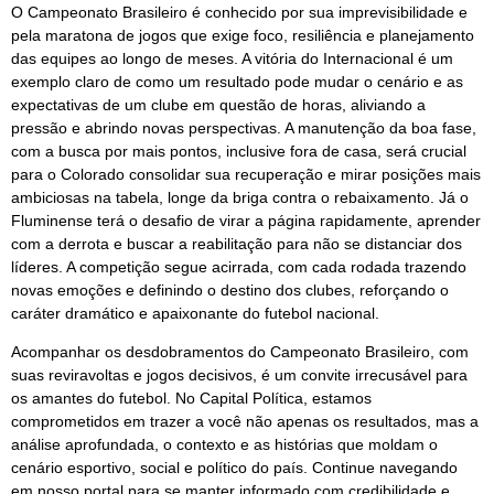
O Campeonato Brasileiro é conhecido por sua imprevisibilidade e
pela maratona de jogos que exige foco, resiliência e planejamento
das equipes ao longo de meses. A vitória do Internacional é um
exemplo claro de como um resultado pode mudar o cenário e as
expectativas de um clube em questão de horas, aliviando a
pressão e abrindo novas perspectivas. A manutenção da boa fase,
com a busca por mais pontos, inclusive fora de casa, será crucial
para o Colorado consolidar sua recuperação e mirar posições mais
ambiciosas na tabela, longe da briga contra o rebaixamento. Já o
Fluminense terá o desafio de virar a página rapidamente, aprender
com a derrota e buscar a reabilitação para não se distanciar dos
líderes. A competição segue acirrada, com cada rodada trazendo
novas emoções e definindo o destino dos clubes, reforçando o
caráter dramático e apaixonante do futebol nacional.
Acompanhar os desdobramentos do Campeonato Brasileiro, com
suas reviravoltas e jogos decisivos, é um convite irrecusável para
os amantes do futebol. No Capital Política, estamos
comprometidos em trazer a você não apenas os resultados, mas a
análise aprofundada, o contexto e as histórias que moldam o
cenário esportivo, social e político do país. Continue navegando
em nosso portal para se manter informado com credibilidade e