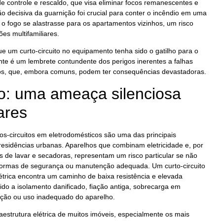
de controle e rescaldo, que visa eliminar focos remanescentes e
ão decisiva da guarnição foi crucial para conter o incêndio em uma
 o fogo se alastrasse para os apartamentos vizinhos, um risco
es multifamiliares.
ue um curto-circuito no equipamento tenha sido o gatilho para o
ente é um lembrete contundente dos perigos inerentes a falhas
cos, que, embora comuns, podem ter consequências devastadoras.
to: uma ameaça silenciosa
ares
os-circuitos em eletrodomésticos são uma das principais
residências urbanas. Aparelhos que combinam eletricidade e, por
de lavar e secadoras, representam um risco particular se não
ormas de segurança ou manutenção adequada. Um curto-circuito
étrica encontra um caminho de baixa resistência e elevada
ido a isolamento danificado, fiação antiga, sobrecarga em
ação ou uso inadequado do aparelho.
fraestrutura elétrica de muitos imóveis, especialmente os mais