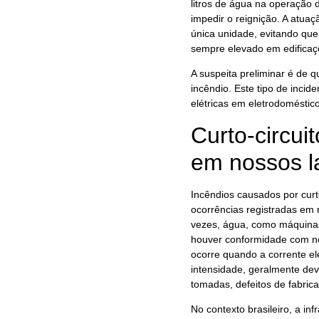
litros de água na operação 
impedir o reignição. A atuaç
única unidade, evitando que
sempre elevado em edificaçõ
A suspeita preliminar é de q
incêndio. Este tipo de incid
elétricas em eletrodomésti
Curto-circui
em nossos l
Incêndios causados por curt
ocorrências registradas em 
vezes, água, como máquinas 
houver conformidade com n
ocorre quando a corrente el
intensidade, geralmente dev
tomadas, defeitos de fabric
No contexto brasileiro, a in