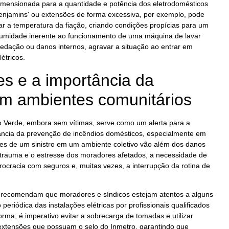
imensionada para a quantidade e potência dos eletrodomésticos
benjamins' ou extensões de forma excessiva, por exemplo, pode
ar a temperatura da fiação, criando condições propícias para um
 a umidade inerente ao funcionamento de uma máquina de lavar
edação ou danos internos, agravar a situação ao entrar em
étricos.
s e a importância da
m ambientes comunitários
o Verde, embora sem vítimas, serve como um alerta para a
ncia da prevenção de incêndios domésticos, especialmente em
es de um sinistro em um ambiente coletivo vão além dos danos
o trauma e o estresse dos moradores afetados, a necessidade de
rocracia com seguros e, muitas vezes, a interrupção da rotina de
 recomendam que moradores e síndicos estejam atentos a alguns
o periódica das instalações elétricas por profissionais qualificados
ma, é imperativo evitar a sobrecarga de tomadas e utilizar
extensões que possuam o selo do Inmetro, garantindo que