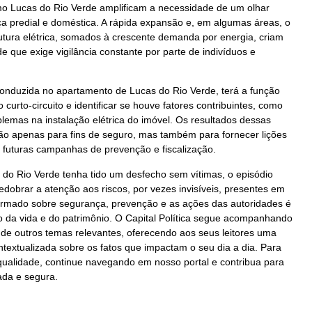
mo Lucas do Rio Verde amplificam a necessidade de um olhar
a predial e doméstica. A rápida expansão e, em algumas áreas, o
utura elétrica, somados à crescente demanda por energia, criam
e que exige vigilância constante por parte de indivíduos e
 conduzida no apartamento de Lucas do Rio Verde, terá a função
 curto-circuito e identificar se houve fatores contribuintes, como
blemas na instalação elétrica do imóvel. Os resultados dessas
não apenas para fins de seguro, mas também para fornecer lições
 futuras campanhas de prevenção e fiscalização.
do Rio Verde tenha tido um desfecho sem vítimas, o episódio
edobrar a atenção aos riscos, por vezes invisíveis, presentes em
formado sobre segurança, prevenção e as ações das autoridades é
 da vida e do patrimônio. O Capital Política segue acompanhando
de outros temas relevantes, oferecendo aos seus leitores uma
textualizada sobre os fatos que impactam o seu dia a dia. Para
 qualidade, continue navegando em nosso portal e contribua para
da e segura.