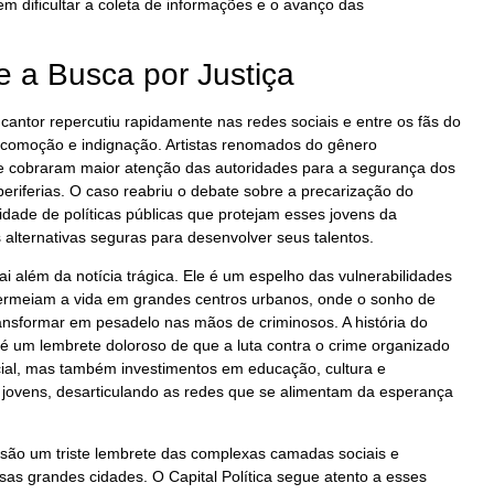
 dificultar a coleta de informações e o avanço das
 a Busca por Justiça
o cantor repercutiu rapidamente nas redes sociais e entre os fãs do
comoção e indignação. Artistas renomados do gênero
e cobraram maior atenção das autoridades para a segurança dos
riferias. O caso reabriu o debate sobre a precarização do
sidade de políticas públicas que protejam esses jovens da
 alternativas seguras para desenvolver seus talentos.
 vai além da notícia trágica. Ele é um espelho das vulnerabilidades
ermeiam a vida em grandes centros urbanos, onde o sonho de
ansformar em pesadelo nas mãos de criminosos. A história do
s é um lembrete doloroso de que a luta contra o crime organizado
cial, mas também investimentos em educação, cultura e
 jovens, desarticulando as redes que se alimentam da esperança
 são um triste lembrete das complexas camadas sociais e
as grandes cidades. O Capital Política segue atento a esses