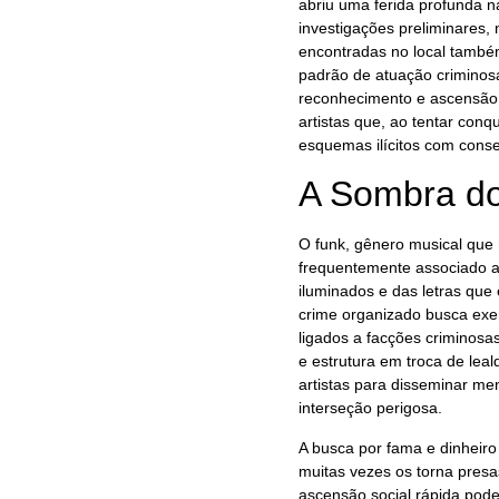
abriu uma ferida profunda 
investigações preliminares, 
encontradas no local també
padrão de atuação criminosa
reconhecimento e ascensão 
artistas que, ao tentar con
esquemas ilícitos com conse
A Sombra do
O funk, gênero musical que 
frequentemente associado a 
iluminados e das letras que
crime organizado busca exerc
ligados a facções criminosas
e estrutura em troca de le
artistas para disseminar me
interseção perigosa.
A busca por fama e dinheiro
muitas vezes os torna presa
ascensão social rápida pod