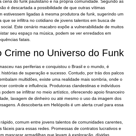
na cena do funk paulistano e na própria comunidade. Segundo as
não é descartada a possibilidade de que outras vítimas
m estivessem ligadas à mesma produtora de funk, sugerindo um
 que se infiltra no cotidiano de jovens talentos em busca de
social. Este cenário macabro expõe a vulnerabilidade de muitos
quistar seu espaço na música, podem se ver enredados em
quências fatais.
 Crime no Universo do Funk
nasceu nas periferias e conquistou o Brasil e o mundo, é
histórias de superação e sucesso. Contudo, por trás dos palcos
 embalam multidões, existe uma realidade mais sombria, onde o
er controle e influência. Produtoras clandestinas e indivíduos
 podem se infiltrar no meio artístico, oferecendo apoio financeiro
aldade, lavagem de dinheiro ou até mesmo o uso da imagem dos
nsagens. A descoberta em Heliópolis é um alerta cruel para essa
 rápido, comum entre jovens talentos de comunidades carentes,
s fáceis para essas redes. Promessas de contratos lucrativos e
em mascarar armadilhas que levam à exploração, dívidas