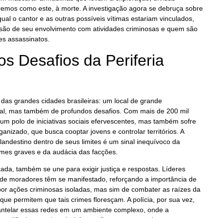
remos como este, à morte. A investigação agora se debruça sobre
ual o cantor e as outras possíveis vítimas estariam vinculados,
são de seu envolvimento com atividades criminosas e quem são
es assassinatos.
 os Desafios da Periferia
das grandes cidades brasileiras: um local de grande
cial, mas também de profundos desafios. Com mais de 200 mil
um polo de iniciativas sociais efervescentes, mas também sofre
nizado, que busca cooptar jovens e controlar territórios. A
landestino dentro de seus limites é um sinal inequívoco da
rimes graves e da audácia das facções.
da, também se une para exigir justiça e respostas. Líderes
 de moradores têm se manifestado, reforçando a importância de
 por ações criminosas isoladas, mas sim de combater as raízes da
que permitem que tais crimes floresçam. A polícia, por sua vez,
antelar essas redes em um ambiente complexo, onde a