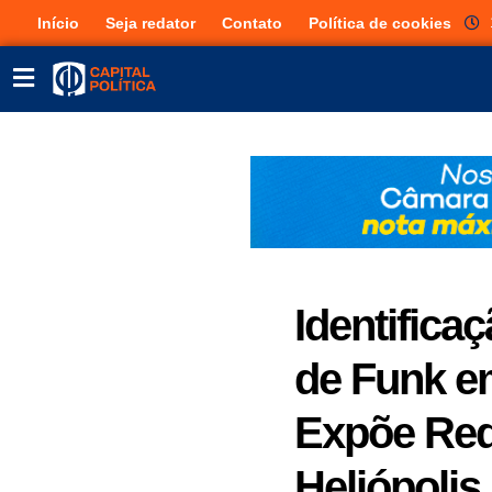
Início
Seja redator
Contato
Política de cookies
Identifica
de Funk e
Expõe Red
Heliópolis