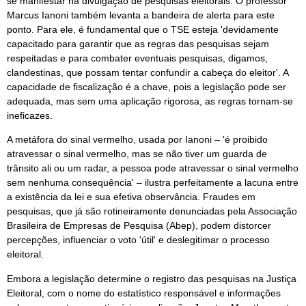
se manifestar na divulgação de pesquisas eleitorais. O professor
Marcus Ianoni também levanta a bandeira de alerta para este
ponto. Para ele, é fundamental que o TSE esteja 'devidamente
capacitado para garantir que as regras das pesquisas sejam
respeitadas e para combater eventuais pesquisas, digamos,
clandestinas, que possam tentar confundir a cabeça do eleitor'. A
capacidade de fiscalização é a chave, pois a legislação pode ser
adequada, mas sem uma aplicação rigorosa, as regras tornam-se
ineficazes.
A metáfora do sinal vermelho, usada por Ianoni – 'é proibido
atravessar o sinal vermelho, mas se não tiver um guarda de
trânsito ali ou um radar, a pessoa pode atravessar o sinal vermelho
sem nenhuma consequência' – ilustra perfeitamente a lacuna entre
a existência da lei e sua efetiva observância. Fraudes em
pesquisas, que já são rotineiramente denunciadas pela Associação
Brasileira de Empresas de Pesquisa (Abep), podem distorcer
percepções, influenciar o voto 'útil' e deslegitimar o processo
eleitoral.
Embora a legislação determine o registro das pesquisas na Justiça
Eleitoral, com o nome do estatístico responsável e informações