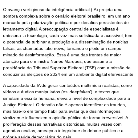
O avanço vertiginoso da inteligência artificial (IA) projeta uma
sombra complexa sobre o cenário eleitoral brasileiro, em um ano
marcado pela polarização política e por desafios persistentes de
letramento digital. A preocupação central de especialistas é
uníssona: a tecnologia, cada vez mais sofisticada e acessível, tem
o potencial de turbinar a produção e a disseminação de notícias
falsas, as chamadas fake news, tornando o pleito um campo
minado de desinformação. Essa é uma das frentes de maior
atenção para o ministro Nunes Marques, que assume a
presidência do Tribunal Superior Eleitoral (TSE) com a missão de
conduzir as eleições de 2024 em um ambiente digital efervescente.
A capacidade da IA de gerar conteúdos multimídia realistas, como
vídeos e áudios manipulados (os 'deepfakes'), e textos que
simulam a escrita humana, eleva o nível de complexidade para a
Justiça Eleitoral. O desafio não é apenas identificar as fraudes,
mas fazê-lo em tempo hábil para evitar que desinformações
viralizem e influenciem a opinião pública de forma irreversível. A
proliferação dessas narrativas distorcidas, muitas vezes com
agendas ocultas, ameaça a integridade do debate público e a
própria saúde democrática do país.