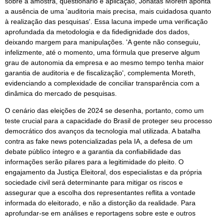
sobre a amostra, questionário e aplicação, Jonatas Moreth aponta
a ausência de uma 'auditoria mais precisa, mais cuidadosa quanto
à realização das pesquisas'. Essa lacuna impede uma verificação
aprofundada da metodologia e da fidedignidade dos dados,
deixando margem para manipulações. 'A gente não conseguiu,
infelizmente, até o momento, uma fórmula que preserve algum
grau de autonomia da empresa e ao mesmo tempo tenha maior
garantia de auditoria e de fiscalização', complementa Moreth,
evidenciando a complexidade de conciliar transparência com a
dinâmica do mercado de pesquisas.
O cenário das eleições de 2024 se desenha, portanto, como um
teste crucial para a capacidade do Brasil de proteger seu processo
democrático dos avanços da tecnologia mal utilizada. A batalha
contra as fake news potencializadas pela IA, a defesa de um
debate público íntegro e a garantia da confiabilidade das
informações serão pilares para a legitimidade do pleito. O
engajamento da Justiça Eleitoral, dos especialistas e da própria
sociedade civil será determinante para mitigar os riscos e
assegurar que a escolha dos representantes reflita a vontade
informada do eleitorado, e não a distorção da realidade. Para
aprofundar-se em análises e reportagens sobre este e outros