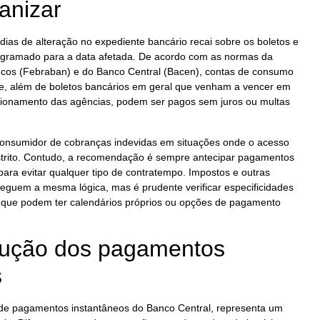
anizar
dias de alteração no expediente bancário recai sobre os boletos e
ogramado para a data afetada. De acordo com as normas da
ncos (Febraban) e do Banco Central (Bacen), contas de consumo
ne, além de boletos bancários em geral que venham a vencer em
ncionamento das agências, podem ser pagos sem juros ou multas
 consumidor de cobranças indevidas em situações onde o acesso
estrito. Contudo, a recomendação é sempre antecipar pagamentos
s para evitar qualquer tipo de contratempo. Impostos e outras
eguem a mesma lógica, mas é prudente verificar especificidades
 que podem ter calendários próprios ou opções de pagamento
olução dos pagamentos
s
 de pagamentos instantâneos do Banco Central, representa um