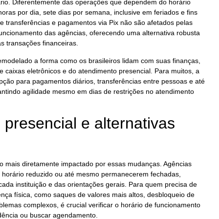
ário. Diferentemente das operações que dependem do horário
horas por dia, sete dias por semana, inclusive em feriados e fins
ue transferências e pagamentos via Pix não são afetados pelas
funcionamento das agências, oferecendo uma alternativa robusta
s transações financeiras.
emodelado a forma como os brasileiros lidam com suas finanças,
 caixas eletrônicos e do atendimento presencial. Para muitos, a
 opção para pagamentos diários, transferências entre pessoas e até
ntindo agilidade mesmo em dias de restrições no atendimento
presencial e alternativas
 o mais diretamente impactado por essas mudanças. Agências
 horário reduzido ou até mesmo permanecerem fechadas,
da instituição e das orientações gerais. Para quem precisa de
nça física, como saques de valores mais altos, desbloqueio de
blemas complexos, é crucial verificar o horário de funcionamento
dência ou buscar agendamento.