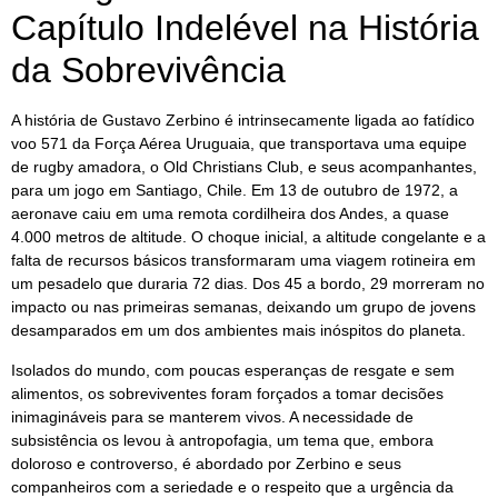
Capítulo Indelével na História
da Sobrevivência
A história de Gustavo Zerbino é intrinsecamente ligada ao fatídico
voo 571 da Força Aérea Uruguaia, que transportava uma equipe
de rugby amadora, o Old Christians Club, e seus acompanhantes,
para um jogo em Santiago, Chile. Em 13 de outubro de 1972, a
aeronave caiu em uma remota cordilheira dos Andes, a quase
4.000 metros de altitude. O choque inicial, a altitude congelante e a
falta de recursos básicos transformaram uma viagem rotineira em
um pesadelo que duraria 72 dias. Dos 45 a bordo, 29 morreram no
impacto ou nas primeiras semanas, deixando um grupo de jovens
desamparados em um dos ambientes mais inóspitos do planeta.
Isolados do mundo, com poucas esperanças de resgate e sem
alimentos, os sobreviventes foram forçados a tomar decisões
inimagináveis para se manterem vivos. A necessidade de
subsistência os levou à antropofagia, um tema que, embora
doloroso e controverso, é abordado por Zerbino e seus
companheiros com a seriedade e o respeito que a urgência da