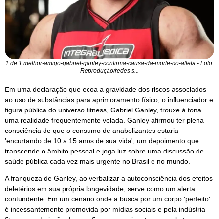
1 de 1 melhor-amigo-gabriel-ganley-confirma-causa-da-morte-do-atleta - Foto:
Reprodução/redes s...
Em uma declaração que ecoa a gravidade dos riscos associados
ao uso de substâncias para aprimoramento físico, o influenciador e
figura pública do universo fitness, Gabriel Ganley, trouxe à tona
uma realidade frequentemente velada. Ganley afirmou ter plena
consciência de que o consumo de anabolizantes estaria
'encurtando de 10 a 15 anos de sua vida', um depoimento que
transcende o âmbito pessoal e joga luz sobre uma discussão de
saúde pública cada vez mais urgente no Brasil e no mundo.
A franqueza de Ganley, ao verbalizar a autoconsciência dos efeitos
deletérios em sua própria longevidade, serve como um alerta
contundente. Em um cenário onde a busca por um corpo 'perfeito'
é incessantemente promovida por mídias sociais e pela indústria