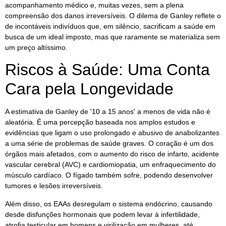
acompanhamento médico e, muitas vezes, sem a plena
compreensão dos danos irreversíveis. O dilema de Ganley reflete o
de incontáveis indivíduos que, em silêncio, sacrificam a saúde em
busca de um ideal imposto, mas que raramente se materializa sem
um preço altíssimo.
Riscos à Saúde: Uma Conta
Cara pela Longevidade
A estimativa de Ganley de '10 a 15 anos' a menos de vida não é
aleatória. É uma percepção baseada nos amplos estudos e
evidências que ligam o uso prolongado e abusivo de anabolizantes
a uma série de problemas de saúde graves. O coração é um dos
órgãos mais afetados, com o aumento do risco de infarto, acidente
vascular cerebral (AVC) e cardiomiopatia, um enfraquecimento do
músculo cardíaco. O fígado também sofre, podendo desenvolver
tumores e lesões irreversíveis.
Além disso, os EAAs desregulam o sistema endócrino, causando
desde disfunções hormonais que podem levar à infertilidade,
atrofia testicular em homens e virilização em mulheres, até